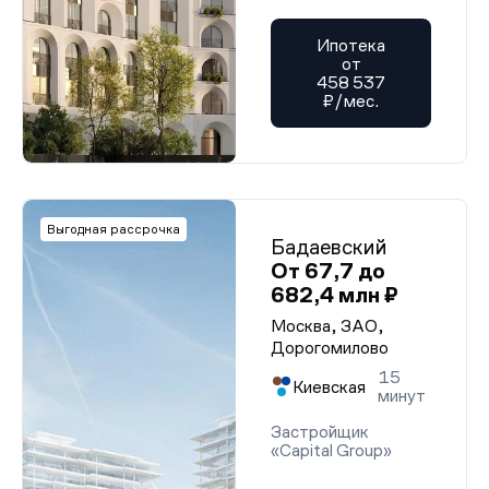
Ипотека
от
458 537
₽/мес.
Выгодная рассрочка
Бадаевский
От 67,7 до
682,4 млн ₽
Москва, ЗАО,
Дорогомилово
15
Киевская
минут
Застройщик
«Capital Group»