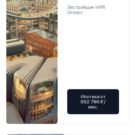
Застройщик «MR
Group»
Ипотека от
992 786 ₽/
мес.