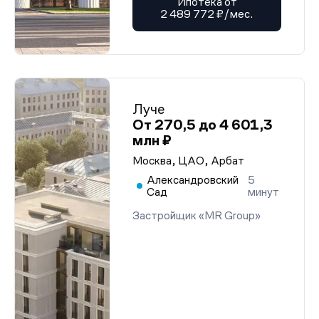
Ипотека от
2 489 772 ₽/мес.
Луче
От 270,5 до 4 601,3
млн ₽
Москва, ЦАО, Арбат
Александровский
5
Сад
минут
Застройщик «MR Group»