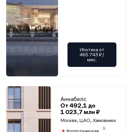
Ипотека от
465 743 ₽/
мес.
Аннабелс
От 492,1 до
1 023,7 млн ₽
Москва, ЦАО, Хамовники
9
Кропоткинская