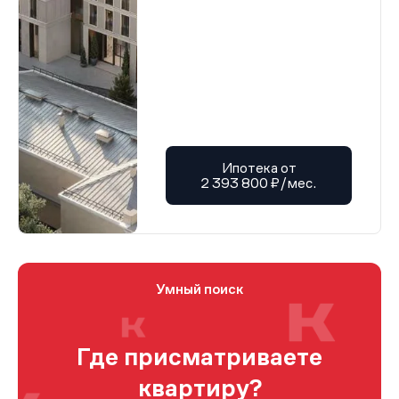
Ипотека от
2 393 800 ₽/мес.
Умный поиск
Где присматриваете
квартиру?