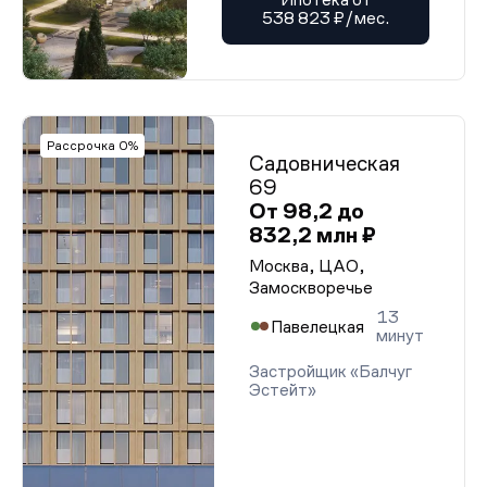
538 823 ₽/мес.
Рассрочка 0%
Садовническая
69
От 98,2 до
832,2 млн ₽
Москва, ЦАО,
Замоскворечье
13
Павелецкая
минут
Застройщик «Балчуг
Эстейт»