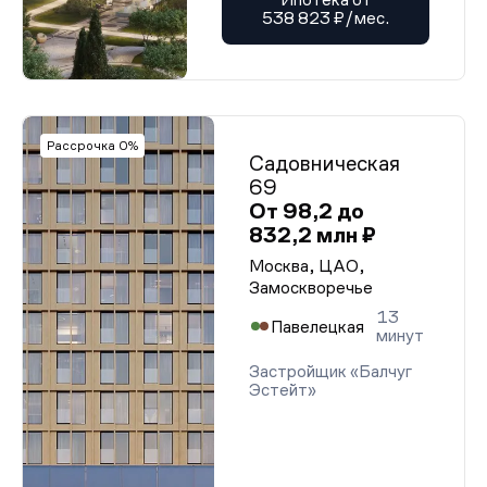
538 823 ₽/мес.
Рассрочка 0%
Садовническая
69
От 98,2 до
832,2 млн ₽
Москва, ЦАО,
Замоскворечье
13
Павелецкая
минут
Застройщик «Балчуг
Эстейт»