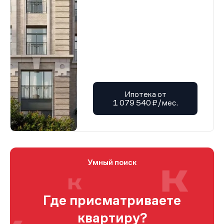
Ипотека от
1 079 540 ₽/мес.
Умный поиск
Где присматриваете
квартиру?