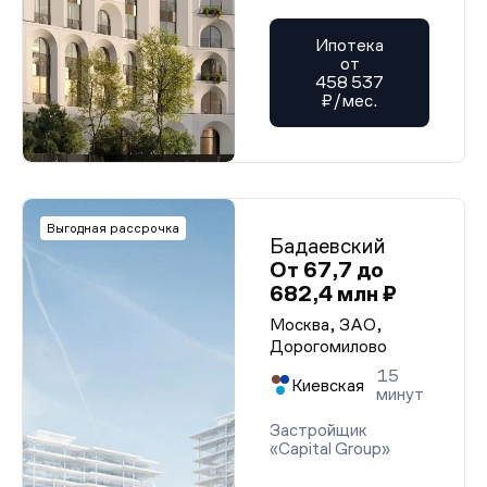
Ипотека
от
458 537
₽/мес.
Выгодная рассрочка
Бадаевский
От 67,7 до
682,4 млн ₽
Москва, ЗАО,
Дорогомилово
15
Киевская
минут
Застройщик
«Capital Group»