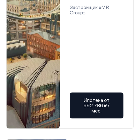
Застройщик «MR
Group»
Ипотека от
992 786 ₽/
мес.