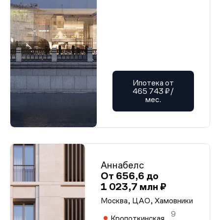
Ипотека от
465 743 ₽/
мес.
Аннабелс
От 656,6 до
1 023,7 млн ₽
Москва, ЦАО, Хамовники
9
Кропоткинская