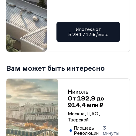
Ипотека от
5 284 713 ₽/мес.
Вам может быть интересно
Николь
От 192,9 до
914,4 млн ₽
Москва, ЦАО,
Тверской
Площадь
3
Революции
минуты