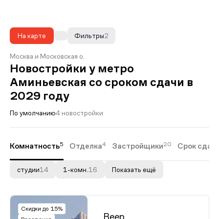
На карте
Фильтры
2
Москва и Московская о.
Новостройки у метро
Аминьевская со сроком сдачи в
2029 году
По умолчанию
4 новостройки
5
4
20
Комнатность
Отделка
Застройщики
Срок сдач
студии
14
1-комн.
16
Показать ещё
Скидки до 15%
Веер