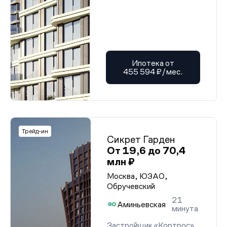
Ипотека от
455 594 ₽/мес.
Трейд-ин
Сикрет Гарден
От 19,6 до 70,4
млн ₽
Москва, ЮЗАО,
Обручевский
21
Аминьевская
минута
Застройщик «Кортрос»