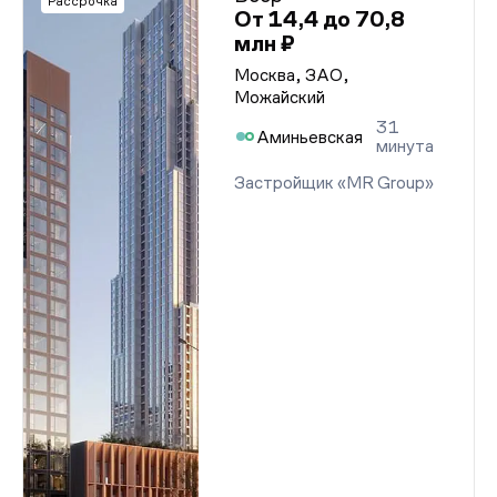
Рассрочка
От 14,4 до 70,8
млн ₽
Москва, ЗАО,
Можайский
31
Аминьевская
минута
Застройщик «MR Group»