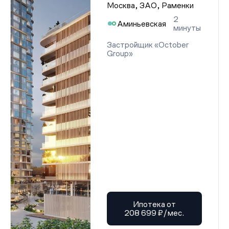
Москва, ЗАО, Раменки
2
Аминьевская
минуты
Застройщик «October
Group»
Ипотека от
208 699 ₽/мес.