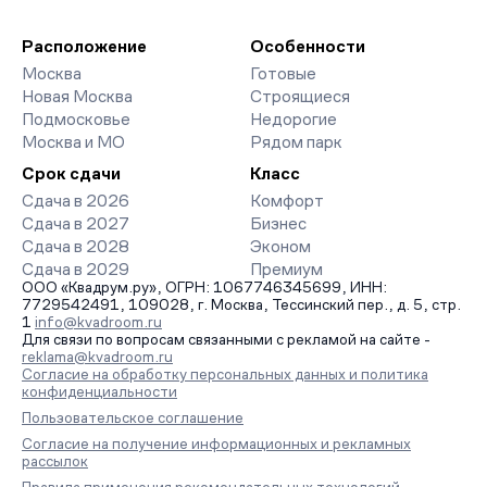
девелоперов, включая закрытые старты продаж и скидки.
паркингов. База обновляется напрямую от застройщиков.
Наш эксперт бесплатно подберет ЖК под ваш бюджет,
организует просмотр и поможет одобрить ипотеку по
Расположение
Особенности
минимальной ставке. Чтобы зафиксировать цену, оставьте
Москва
Готовые
заявку на обратный звонок.
Новая Москва
Строящиеся
Подмосковье
Недорогие
Москва и МО
Рядом парк
Срок сдачи
Класс
Сдача в 2026
Комфорт
Сдача в 2027
Бизнес
Сдача в 2028
Эконом
Сдача в 2029
Премиум
ООО «Квадрум.ру», ОГРН: 1067746345699, ИНН:
7729542491, 109028, г. Москва, Тессинский пер., д. 5, стр.
1
info@kvadroom.ru
Для связи по вопросам связанными с рекламой на сайте -
reklama@kvadroom.ru
Согласие на обработку персональных данных и политика
конфиденциальности
Пользовательское соглашение
Согласие на получение информационных и рекламных
рассылок