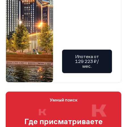
Ипотека от
129 223 ₽/
мес.
Умный поиск
Где присматриваете