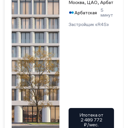
Москва, ЦАО, Арбат
5
Арбатская
минут
Застройщик «R4S»
Ипотека от
2 489 772
₽/мес.