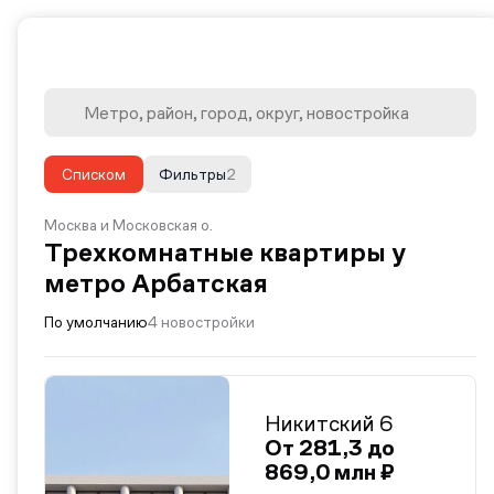
Списком
Фильтры
2
Москва и Московская о.
Трехкомнатные квартиры у
метро Арбатская
По умолчанию
4 новостройки
Никитский 6
От 281,3 до
869,0 млн ₽