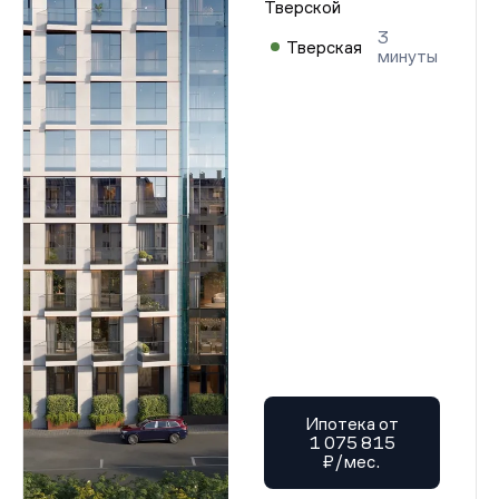
Тверской
3
Тверская
минуты
Ипотека от
1 075 815
₽/мес.