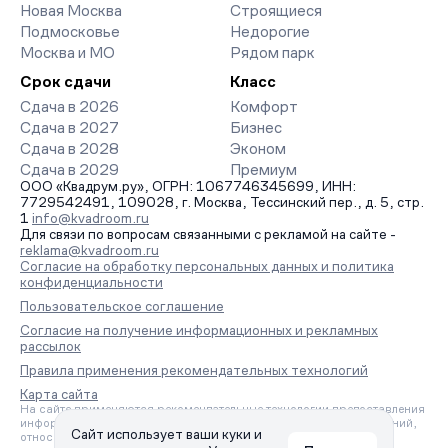
Новая Москва
Строящиеся
Подмосковье
Недорогие
Москва и МО
Рядом парк
Срок сдачи
Класс
Сдача в 2026
Комфорт
Сдача в 2027
Бизнес
Сдача в 2028
Эконом
Сдача в 2029
Премиум
ООО «Квадрум.ру», ОГРН: 1067746345699, ИНН:
7729542491, 109028, г. Москва, Тессинский пер., д. 5, стр.
1
info@kvadroom.ru
Для связи по вопросам связанными с рекламой на сайте -
reklama@kvadroom.ru
Согласие на обработку персональных данных и политика
конфиденциальности
Пользовательское соглашение
Согласие на получение информационных и рекламных
рассылок
Правила применения рекомендательных технологий
Карта сайта
На сайте применяются рекомендательные технологии предоставления
информации на основе сбора, систематизации и анализа сведений,
Сайт использует ваши куки и
относящихся к предпочтениям пользователей сети «Интернет»,