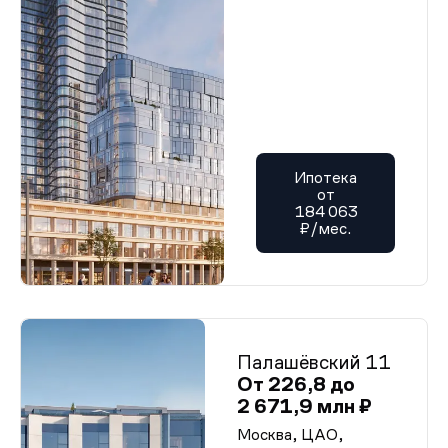
Ипотека
от
184 063
₽/мес.
Палашёвский 11
От 226,8 до
2 671,9 млн ₽
Москва, ЦАО,