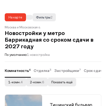
На карте
Фильтры
2
Москва и Московская о.
Новостройки у метро
Баррикадная со сроком сдачи в
2027 году
По умолчанию
1 новостройка
4
3
7
Комнатность
Отделка
Застройщики
Срок сдачи
1-комн.
4
2-комн.
6
Показать ещё
Тишинский бульвар