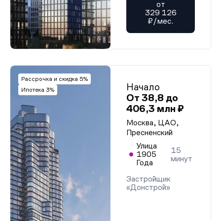
от
329 126
₽/мес.
Рассрочка и скидка 5%
Начало
Ипотека 3%
От 38,8 до
406,3 млн ₽
Москва, ЦАО,
Пресненский
Улица
15
1905
минут
Года
Застройщик
«Донстрой»