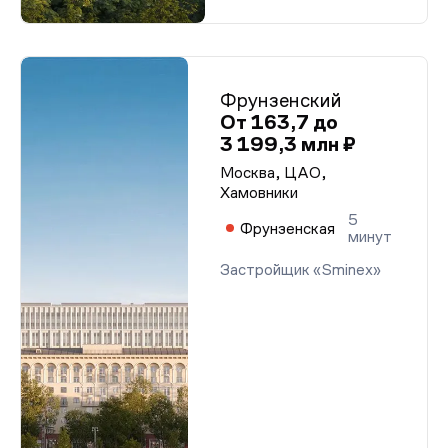
Фрунзенский
От 163,7 до
3 199,3 млн ₽
Москва, ЦАО,
Хамовники
5
Фрунзенская
минут
Застройщик «Sminex»