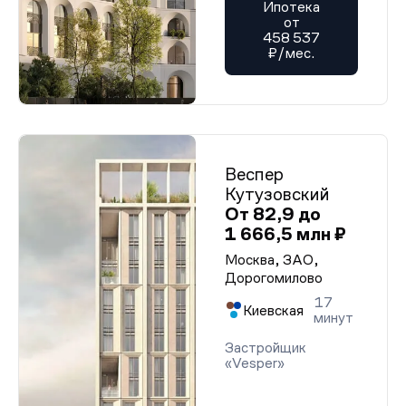
Ипотека
от
458 537
₽/мес.
Веспер
Кутузовский
От 82,9 до
1 666,5 млн ₽
Москва, ЗАО,
Дорогомилово
17
Киевская
минут
Застройщик
«Vesper»