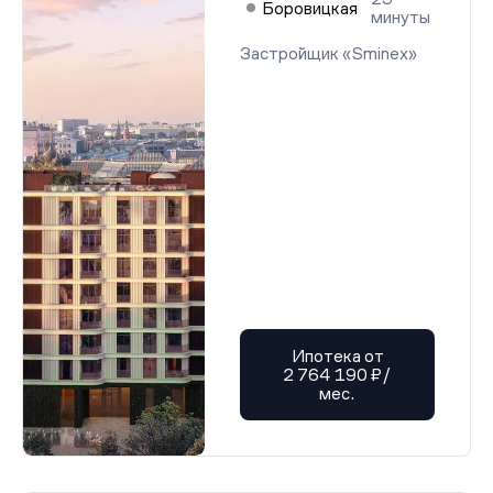
Боровицкая
минуты
Застройщик «Sminex»
Ипотека от
2 764 190 ₽/
мес.