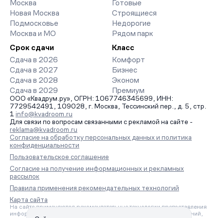
Москва
Готовые
заявку на обратный звонок.
Новая Москва
Строящиеся
Подмосковье
Недорогие
Москва и МО
Рядом парк
Срок сдачи
Класс
Сдача в 2026
Комфорт
Сдача в 2027
Бизнес
Сдача в 2028
Эконом
Сдача в 2029
Премиум
ООО «Квадрум.ру», ОГРН: 1067746345699, ИНН:
7729542491, 109028, г. Москва, Тессинский пер., д. 5, стр.
1
info@kvadroom.ru
Для связи по вопросам связанными с рекламой на сайте -
reklama@kvadroom.ru
Согласие на обработку персональных данных и политика
конфиденциальности
Пользовательское соглашение
Согласие на получение информационных и рекламных
рассылок
Правила применения рекомендательных технологий
Карта сайта
На сайте применяются рекомендательные технологии предоставления
информации на основе сбора, систематизации и анализа сведений,