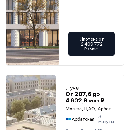
Ипотека от
2 489 772
₽/мес.
Луче
От 207,6 до
4 602,8 млн ₽
Москва, ЦАО, Арбат
3
Арбатская
минуты