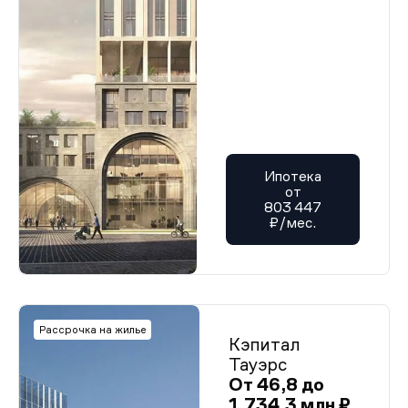
Ипотека
от
803 447
₽/мес.
Рассрочка на жилье
Кэпитал
Тауэрс
От 46,8 до
1 734,3 млн ₽