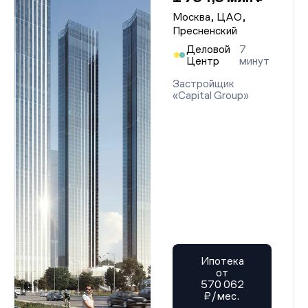
Москва, ЦАО,
Пресненский
Деловой
7
Центр
минут
Застройщик
«Capital Group»
Ипотека
от
570 062
₽/мес.