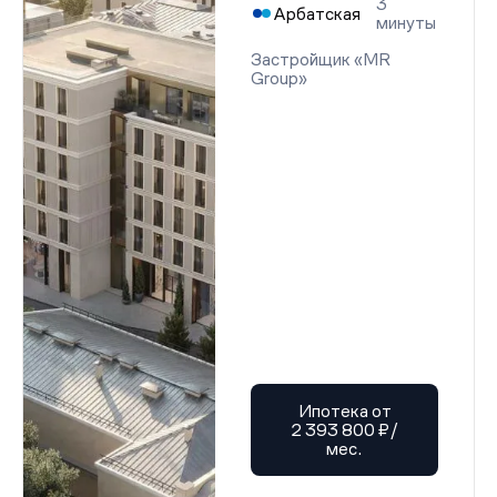
3
Арбатская
минуты
Застройщик «MR
Group»
Ипотека от
2 393 800 ₽/
мес.