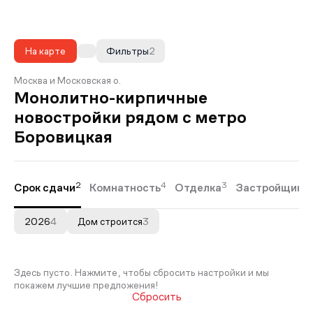
На карте
Фильтры
2
Москва и Московская о.
Монолитно-кирпичные
новостройки рядом с метро
Боровицкая
2
4
3
Срок сдачи
Комнатность
Отделка
Застройщики
2026
4
Дом строится
3
Здесь пусто. Нажмите, чтобы сбросить настройки и мы
покажем лучшие предложения!
Сбросить