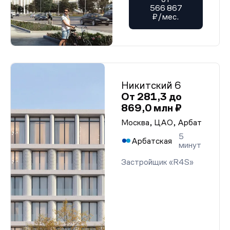
566 867
₽/мес.
Никитский 6
От 281,3 до
869,0 млн ₽
Москва, ЦАО, Арбат
5
Арбатская
минут
Застройщик «R4S»