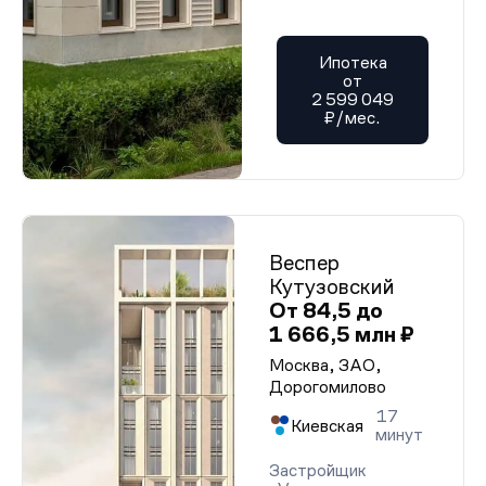
Ипотека
от
2 599 049
₽/мес.
Веспер
Кутузовский
От 84,5 до
1 666,5 млн ₽
Москва, ЗАО,
Дорогомилово
17
Киевская
минут
Застройщик