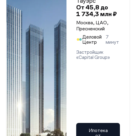
Тауэрс
От 45,8 до
1 734,3 млн ₽
Москва, ЦАО,
Пресненский
Деловой
7
Центр
минут
Застройщик
«Capital Group»
Ипотека
от