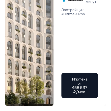
минут
Застройщик
«Элита-Эко»
Ипотека
от
458 537
₽/мес.