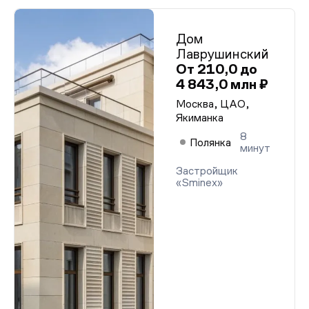
Дом
Лаврушинский
От 210,0 до
4 843,0 млн ₽
Москва, ЦАО,
Якиманка
8
Полянка
минут
Застройщик
«Sminex»