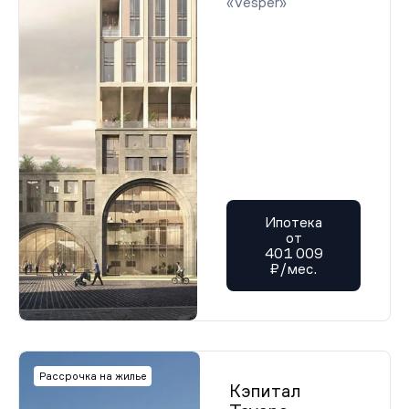
«Vesper»
Ипотека
от
401 009
₽/мес.
Рассрочка на жилье
Кэпитал