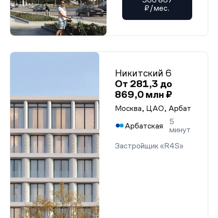
₽/мес.
Никитский 6
От 281,3 до
869,0 млн ₽
Москва, ЦАО, Арбат
5
Арбатская
минут
Застройщик «R4S»