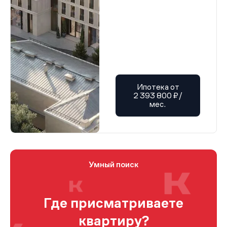
Ипотека от
2 393 800 ₽/
мес.
Умный поиск
Где присматриваете
квартиру?