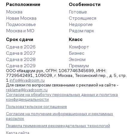
организует просмотр и поможет одобрить ипотеку по
Расположение
Особенности
минимальной ставке. Чтобы зафиксировать цену, оставьте
Москва
Готовые
заявку на обратный звонок.
Новая Москва
Строящиеся
Подмосковье
Недорогие
Москва и МО
Рядом парк
Срок сдачи
Класс
Сдача в 2026
Комфорт
Сдача в 2027
Бизнес
Сдача в 2028
Эконом
Сдача в 2029
Премиум
ООО «Квадрум.ру», ОГРН: 1067746345699, ИНН:
7729542491, 109028, г. Москва, Тессинский пер., д. 5, стр.
1
info@kvadroom.ru
Для связи по вопросам связанными с рекламой на сайте -
reklama@kvadroom.ru
Согласие на обработку персональных данных и политика
конфиденциальности
Пользовательское соглашение
Согласие на получение информационных и рекламных
рассылок
Правила применения рекомендательных технологий
Карта сайта