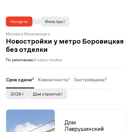
На карте
Фильтры
2
Москва и Московская о.
Новостройки у метро Боровицкая
без отделки
По умолчанию
4 новостройки
2
4
4
Срок сдачи
Комнатность
Застройщики
2026
4
Дом строится
3
Дом
Лаврушинский