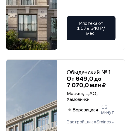
Ипотека от
1 079 540 ₽/
мес.
Обыденский №1
От 649,0 до
7 070,0 млн ₽
Москва, ЦАО,
Хамовники
15
Боровицкая
минут
Застройщик «Sminex»