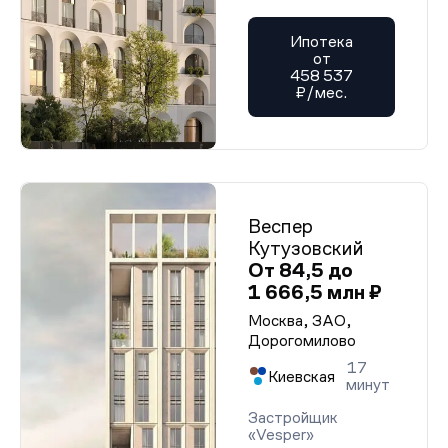
Ипотека
от
458 537
₽/мес.
Веспер
Кутузовский
От 84,5 до
1 666,5 млн ₽
Москва, ЗАО,
Дорогомилово
17
Киевская
минут
Застройщик
«Vesper»