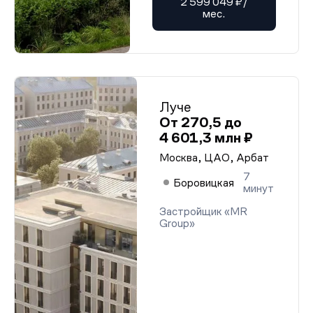
2 599 049 ₽/
мес.
Луче
От 270,5 до
4 601,3 млн ₽
Москва, ЦАО, Арбат
7
Боровицкая
минут
Застройщик «MR
Group»