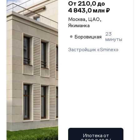
От 210,0 до
4 843,0 млн ₽
Москва, ЦАО,
Якиманка
23
Боровицкая
минуты
Застройщик «Sminex»
Ипотека от