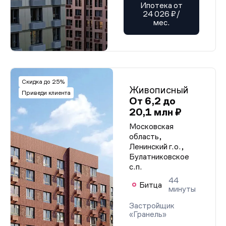
Ипотека от
24 026 ₽/
мес.
Скидка до 25%
Живописный
Приведи клиента
От 6,2 до
20,1 млн ₽
Московская
область,
Ленинский г.о.,
Булатниковское
с.п.
44
Битца
минуты
Застройщик
«Гранель»