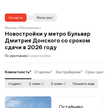
На карте
Фильтры
2
Москва и Московская о.
Новостройки у метро Бульвар
Дмитрия Донского со сроком
сдачи в 2026 году
По умолчанию
2 новостройки
4
3
5
Комнатность
Отделка
Застройщики
Срок сдачи
студии
4
1-комн.
4
2-комн.
4
Показать ещё
Остафьево