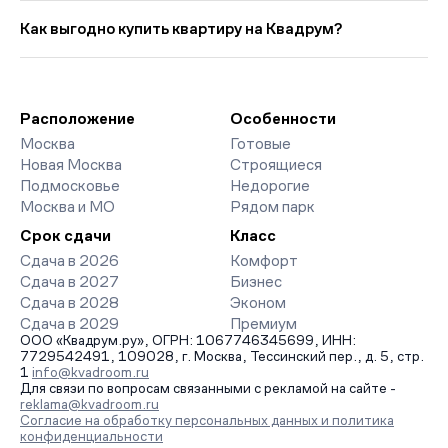
Выбирая «Новостройки у метро Бульвар Дмитрия Донского
20 020 руб. в мес. Средняя цена кв. метра в этой подборке
со сроком сдачи в 2026 году», вы найдете проекты от
Как выгодно купить квартиру на Квадрум?
— около 218 520 руб., что на 1 034 руб. выше прошлого
эконом- до премиум-класса. На страницах ЖК доступны
месяца.
отзывы жильцов о качестве строительства, интерактивный
Мы работаем без наценок по официальным ценам
генплан корпусов, сроки сдачи, особенности
девелоперов, включая закрытые старты продаж и скидки.
благоустройства дворов и паркингов. База обновляется
Наш эксперт бесплатно подберет ЖК под ваш бюджет,
напрямую от застройщиков.
организует просмотр и поможет одобрить ипотеку по
Расположение
Особенности
минимальной ставке. Чтобы зафиксировать цену, оставьте
Москва
Готовые
заявку на обратный звонок.
Новая Москва
Строящиеся
Подмосковье
Недорогие
Москва и МО
Рядом парк
Срок сдачи
Класс
Сдача в 2026
Комфорт
Сдача в 2027
Бизнес
Сдача в 2028
Эконом
Сдача в 2029
Премиум
ООО «Квадрум.ру», ОГРН: 1067746345699, ИНН:
7729542491, 109028, г. Москва, Тессинский пер., д. 5, стр.
1
info@kvadroom.ru
Для связи по вопросам связанными с рекламой на сайте -
reklama@kvadroom.ru
Согласие на обработку персональных данных и политика
конфиденциальности