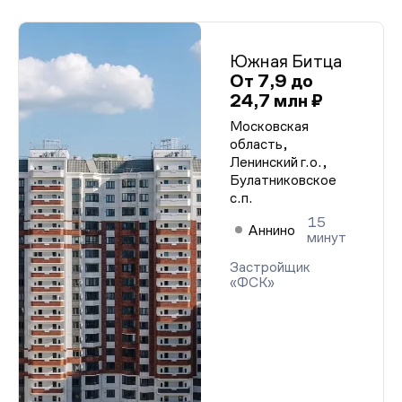
Южная Битца
От 7,9 до
24,7 млн ₽
Московская
область,
Ленинский г.о.,
Булатниковское
с.п.
15
Аннино
минут
Застройщик
«ФСК»