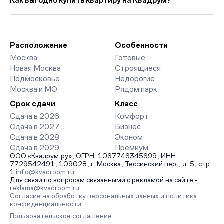
Как выгодно купить квартиру на Квадрум?
189 794 руб. ниже прошлого месяца.
страницах ЖК доступны отзывы жильцов о качестве
строительства, интерактивный генплан корпусов, сроки
Мы работаем без наценок по официальным ценам
сдачи, особенности благоустройства дворов и паркингов.
девелоперов, включая закрытые старты продаж и скидки.
База обновляется напрямую от застройщиков.
Наш эксперт бесплатно подберет ЖК под ваш бюджет,
организует просмотр и поможет одобрить ипотеку по
Расположение
Особенности
минимальной ставке. Чтобы зафиксировать цену, оставьте
Москва
Готовые
заявку на обратный звонок.
Новая Москва
Строящиеся
Подмосковье
Недорогие
Москва и МО
Рядом парк
Срок сдачи
Класс
Сдача в 2026
Комфорт
Сдача в 2027
Бизнес
Сдача в 2028
Эконом
Сдача в 2029
Премиум
ООО «Квадрум.ру», ОГРН: 1067746345699, ИНН:
7729542491, 109028, г. Москва, Тессинский пер., д. 5, стр.
1
info@kvadroom.ru
Для связи по вопросам связанными с рекламой на сайте -
reklama@kvadroom.ru
Согласие на обработку персональных данных и политика
конфиденциальности
Пользовательское соглашение