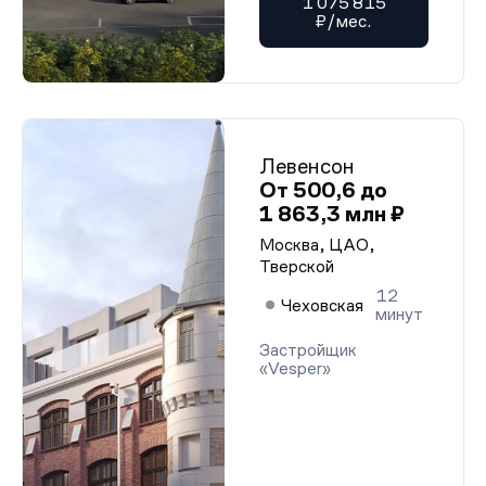
1 075 815
₽/мес.
Левенсон
От 500,6 до
1 863,3 млн ₽
Москва, ЦАО,
Тверской
12
Чеховская
минут
Застройщик
«Vesper»