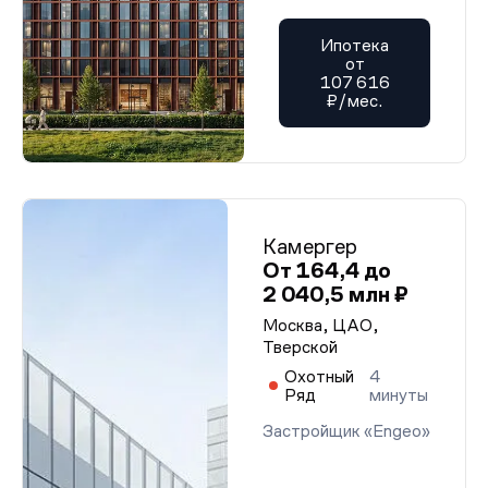
Ипотека
от
107 616
₽/мес.
Камергер
От 164,4 до
2 040,5 млн ₽
Москва, ЦАО,
Тверской
Охотный
4
Ряд
минуты
Застройщик «Engeo»