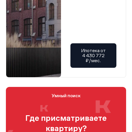
Ипотека от
4 430 772
₽/мес.
Умный поиск
Где присматриваете
квартиру?