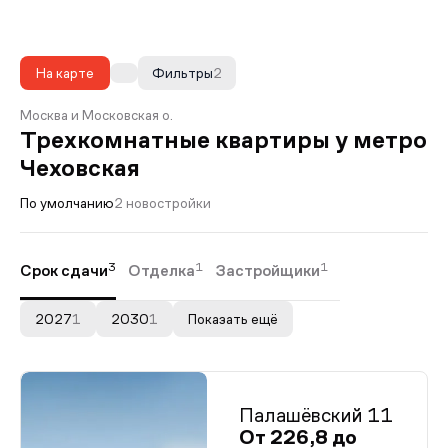
На карте
Фильтры
2
Москва и Московская о.
Трехкомнатные квартиры у метро
Чеховская
По умолчанию
2 новостройки
3
1
1
Срок сдачи
Отделка
Застройщики
2027
1
2030
1
Показать ещё
Палашёвский 11
От 226,8 до