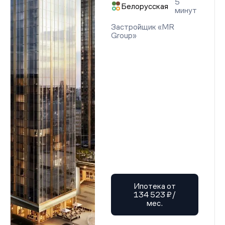
5
Белорусская
минут
Застройщик «MR
Group»
Ипотека от
134 523 ₽/
мес.