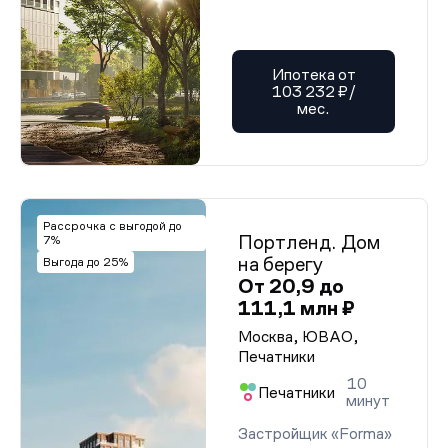
Ипотека от
103 232 ₽/
мес.
Рассрочка с выгодой до
Портленд. Дом
7%
на берегу
Выгода до 25%
От 20,9 до
111,1 млн ₽
Москва, ЮВАО,
Печатники
10
Печатники
минут
Застройщик «Forma»