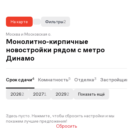
На карте
Фильтры
2
Москва и Московская о.
Монолитно-кирпичные
новостройки рядом с метро
Динамо
4
5
3
Срок сдачи
Комнатность
Отделка
Застройщики
2026
2
2027
1
2029
2
Показать ещё
Здесь пусто. Нажмите, чтобы сбросить настройки и мы
покажем лучшие предложения!
Сбросить