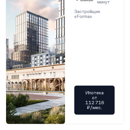
минут
Застройщик
«Forma»
Ипотека
от
112 716
₽/мес.