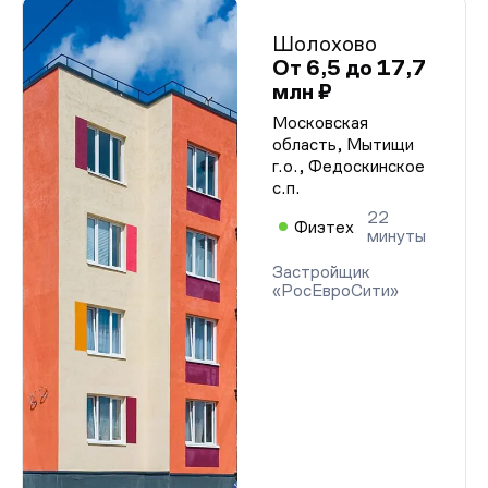
Шолохово
От 6,5 до 17,7
млн ₽
Московская
область, Мытищи
г.о., Федоскинское
с.п.
22
Физтех
минуты
Застройщик
«РосЕвроСити»