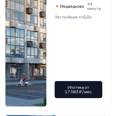
44
Медведково
минуты
Застройщик «НДВ»
Ипотека от
17 583 ₽/мес.