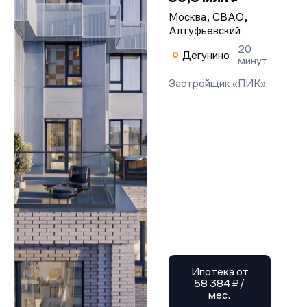
Москва, СВАО,
Алтуфьевский
20
Дегунино
минут
Застройщик «ПИК»
Ипотека от
58 384 ₽/
мес.