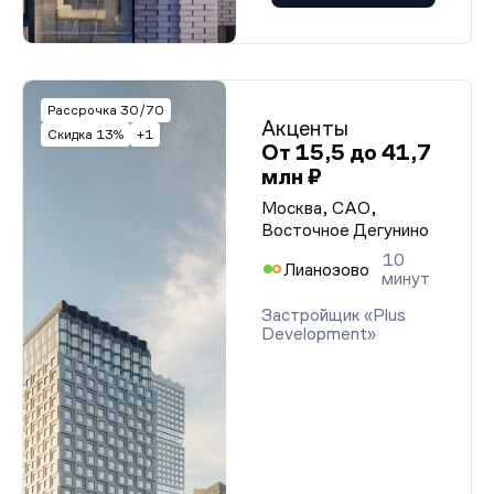
Рассрочка 30/70
Акценты
Скидка 13%
+1
От 15,5 до 41,7
млн ₽
Москва, САО,
Восточное Дегунино
10
Лианозово
минут
Застройщик «Plus
Development»