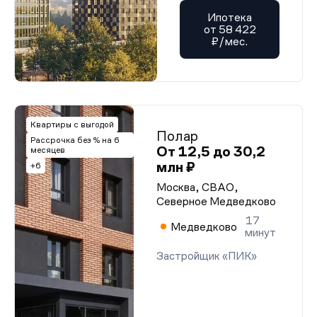
Ипотека
от 58 422
₽/мес.
Квартиры с выгодой
Полар
Рассрочка без % на 6
От 12,5 до 30,2
месяцев
млн ₽
+6
Москва, СВАО,
Северное Медведково
17
Медведково
минут
Застройщик «ПИК»