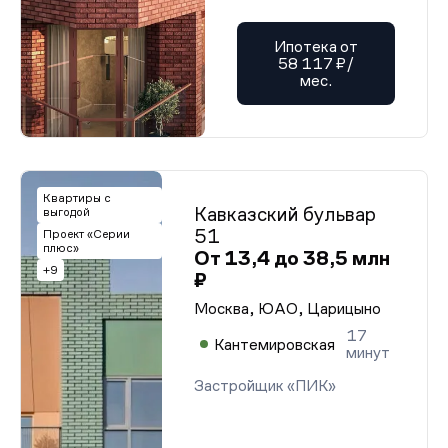
Ипотека от
58 117 ₽/
мес.
Квартиры с
Кавказский бульвар
выгодой
51
Проект «Серии
плюс»
От 13,4 до 38,5 млн
+9
₽
Москва, ЮАО, Царицыно
17
Кантемировская
минут
Застройщик «ПИК»