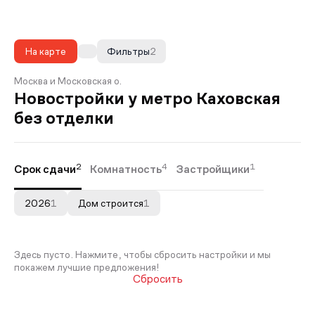
На карте
Фильтры
2
Москва и Московская о.
Новостройки у метро Каховская
без отделки
2
4
1
Срок сдачи
Комнатность
Застройщики
2026
1
Дом строится
1
Здесь пусто. Нажмите, чтобы сбросить настройки и мы
покажем лучшие предложения!
Сбросить