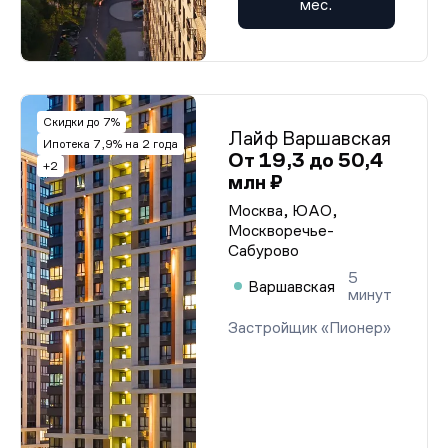
мес.
Скидки до 7%
Лайф Варшавская
Ипотека 7,9% на 2 года
От 19,3 до 50,4
+2
млн ₽
Москва, ЮАО,
Москворечье-
Сабурово
5
Варшавская
минут
Застройщик «Пионер»