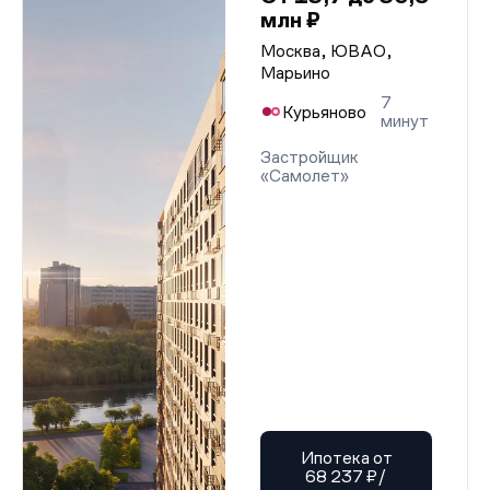
млн ₽
Москва, ЮВАО,
Марьино
7
Курьяново
минут
Застройщик
«Самолет»
Ипотека от
68 237 ₽/