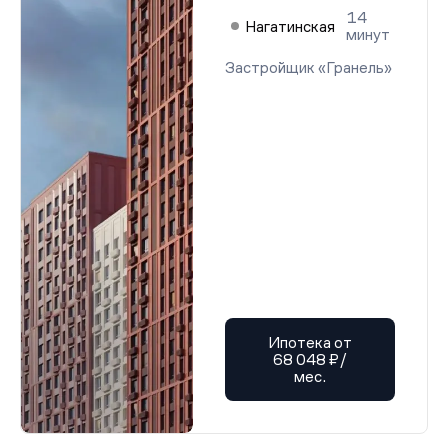
14
Нагатинская
минут
Застройщик «Гранель»
Ипотека от
68 048 ₽/
мес.