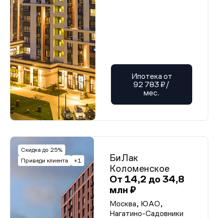
Ипотека от
92 783 ₽/
мес.
Скидка до 25%
БиЛак
Приведи клиента
+1
Коломенское
От 14,2 до 34,8
млн ₽
Москва, ЮАО,
Нагатино-Садовники