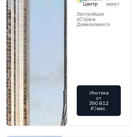
Центр
минут
Застройщик
«Страна
Девелопмент»
Ипотека
от
390 812
₽/мес.