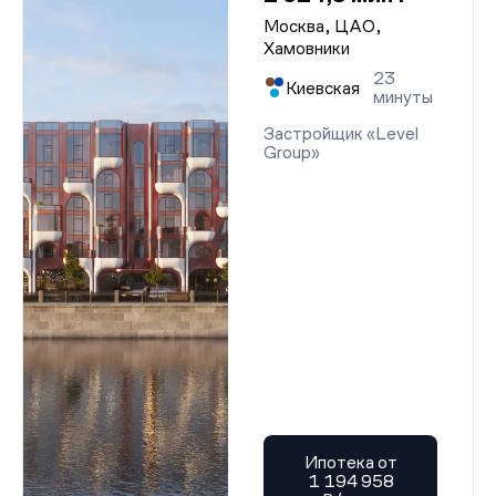
Москва, ЦАО,
Хамовники
23
Киевская
минуты
Застройщик «Level
Group»
Ипотека от
1 194 958