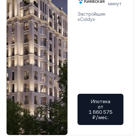
Киевская
минут
Застройщик
«Coldy»
Ипотека
от
1 660 575
₽/мес.