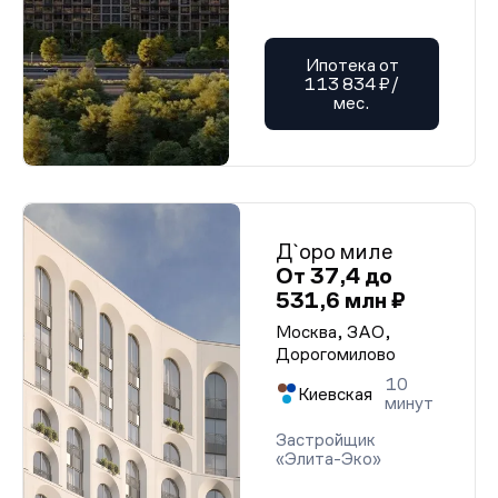
Ипотека от
113 834 ₽/
мес.
Д`оро миле
От 37,4 до
531,6 млн ₽
Москва, ЗАО,
Дорогомилово
10
Киевская
минут
Застройщик
«Элита-Эко»