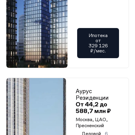
Ипотека
от
329 126
₽/мес.
Аурус
Резиденции
От 44,2 до
588,7 млн ₽
Москва, ЦАО,
Пресненский
Деловой
6