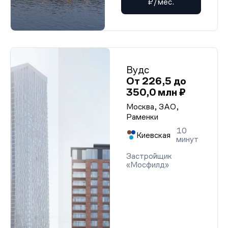
₽/мес.
Вудс
От 226,5 до
350,0 млн ₽
Москва, ЗАО,
Раменки
10
Киевская
минут
Застройщик
«Мосфилд»