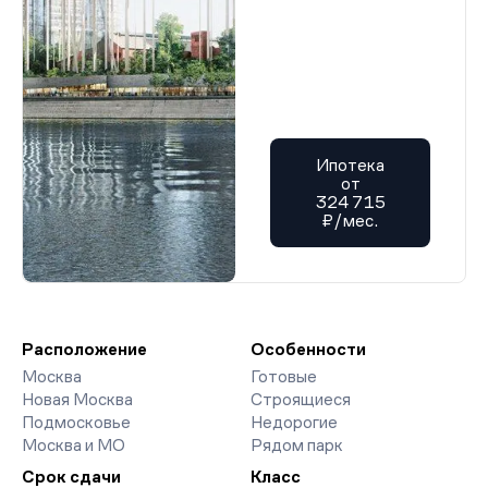
Ипотека
от
324 715
₽/мес.
Расположение
Особенности
Москва
Готовые
Новая Москва
Строящиеся
Подмосковье
Недорогие
Москва и МО
Рядом парк
Срок сдачи
Класс