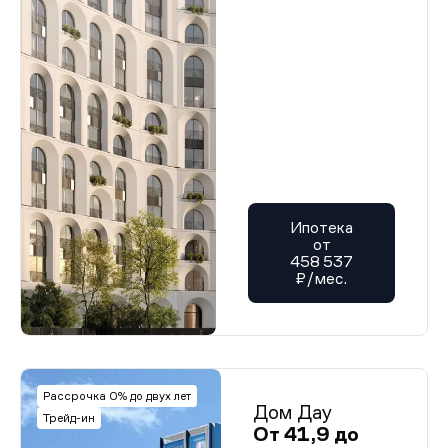
Ипотека
от
458 537
₽/мес.
Рассрочка 0% до двух лет
Дом Дау
Трейд-ин
От 41,9 до