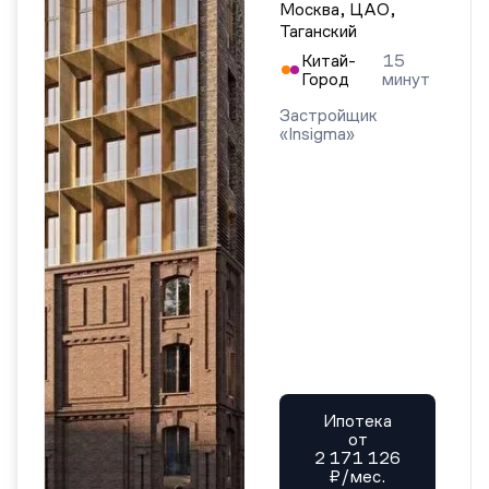
Москва, ЦАО,
Таганский
Китай-
15
Город
минут
Застройщик
«Insigma»
Ипотека
от
2 171 126
₽/мес.