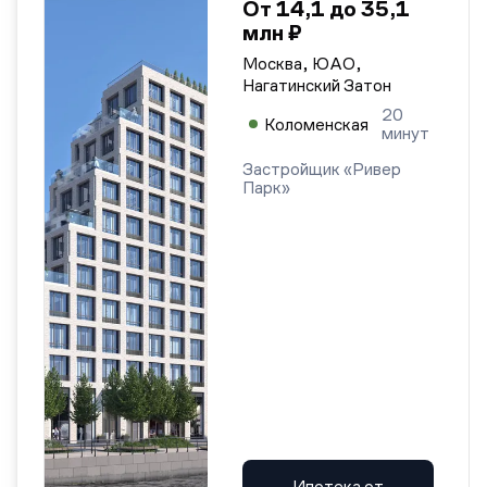
От 14,1 до 35,1
млн ₽
Москва, ЮАО,
Нагатинский Затон
20
Коломенская
минут
Застройщик «Ривер
Парк»
Ипотека от