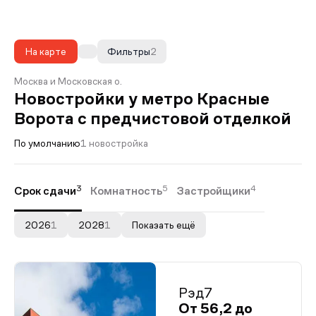
На карте
Фильтры
2
Москва и Московская о.
Новостройки у метро Красные
Ворота с предчистовой отделкой
По умолчанию
1 новостройка
3
5
4
Срок сдачи
Комнатность
Застройщики
2026
1
2028
1
Показать ещё
Рэд7
От 56,2 до