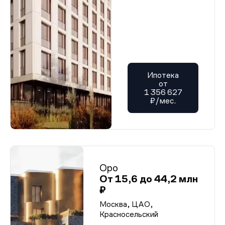
Ипотека
от
1 356 627
₽/мес.
Оро
От 15,6 до 44,2 млн
₽
Москва, ЦАО,
Красносельский