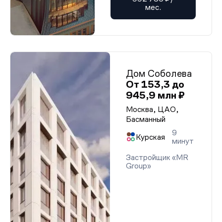
мес.
Дом Соболева
От 153,3 до
945,9 млн ₽
Москва, ЦАО,
Басманный
9
Курская
минут
Застройщик «MR
Group»