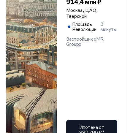
914,4 млн ₽
Москва, ЦАО,
Тверской
Площадь
3
Революции
минуты
Застройщик «MR
Group»
Ипотека от
992 786 ₽/