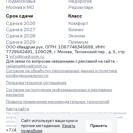
Подмосковье
Недорогие
Москва и МО
Рядом парк
Срок сдачи
Класс
Сдача в 2026
Комфорт
Сдача в 2027
Бизнес
Сдача в 2028
Эконом
Сдача в 2029
Премиум
ООО «Квадрум.ру», ОГРН: 1067746345699, ИНН:
7729542491, 109028, г. Москва, Тессинский пер., д. 5, стр.
1
info@kvadroom.ru
Для связи по вопросам связанными с рекламой на сайте -
reklama@kvadroom.ru
Согласие на обработку персональных данных и политика
конфиденциальности
Пользовательское соглашение
Согласие на получение информационных и рекламных
рассылок
Правила применения рекомендательных технологий
Карта сайта
На сайте применяются рекомендательные технологии предоставления
информации на основе сбора, систематизации и анализа сведений,
Сайт использует ваши куки и
относящихся к предпочтениям пользователей сети «Интернет»,
прочие метаданные.
Узнать
Принять
находящихся на территории Российской Федерации.
+7 (495) 157-88-80
подробнее