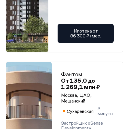
Ипотека от
86 300 ₽/мес.
Фантом
От 135,0 до
1 269,1 млн ₽
Москва, ЦАО,
Мещанский
3
Сухаревская
минуты
Застройщик «Sense
Development»