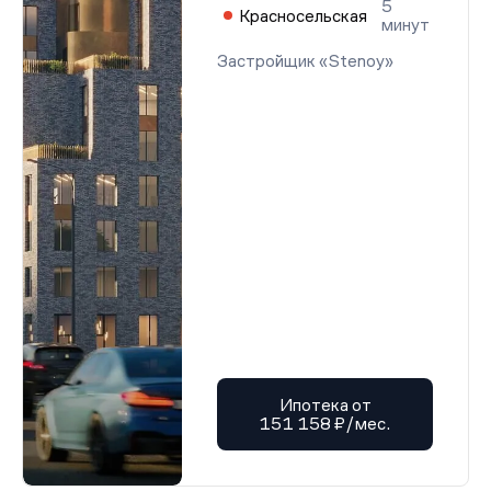
5
Красносельская
минут
Застройщик «Stenoy»
Ипотека от
151 158 ₽/мес.