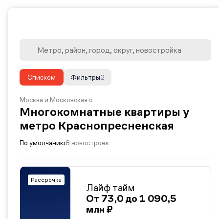
Списком
Фильтры
2
Москва и Московская о.
Многокомнатные квартиры у
метро Краснопресненская
По умолчанию
8 новостроек
Рассрочка
Лайф тайм
От 73,0 до 1 090,5
млн ₽