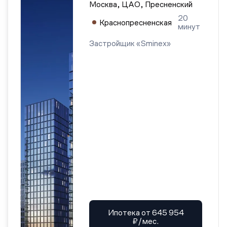
Москва, ЦАО, Пресненский
20
Краснопресненская
минут
Застройщик «Sminex»
Ипотека от 645 954
₽/мес.