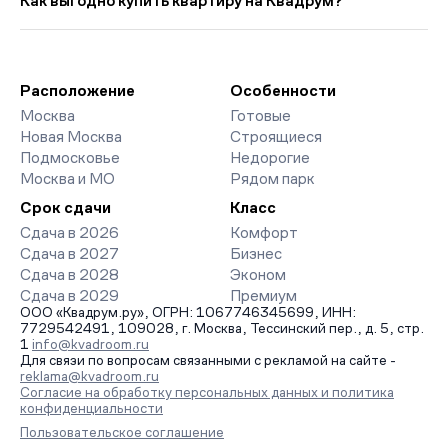
Как выгодно купить квартиру на Квадрум?
352 250 руб., что на 138 757 руб. выше прошлого месяца.
премиум-класса. На страницах ЖК доступны отзывы жильцов
о качестве строительства, интерактивный генплан корпусов,
Мы работаем без наценок по официальным ценам
сроки сдачи, особенности благоустройства дворов и
девелоперов, включая закрытые старты продаж и скидки.
паркингов. База обновляется напрямую от застройщиков.
Наш эксперт бесплатно подберет ЖК под ваш бюджет,
организует просмотр и поможет одобрить ипотеку по
Расположение
Особенности
минимальной ставке. Чтобы зафиксировать цену, оставьте
Москва
Готовые
заявку на обратный звонок.
Новая Москва
Строящиеся
Подмосковье
Недорогие
Москва и МО
Рядом парк
Срок сдачи
Класс
Сдача в 2026
Комфорт
Сдача в 2027
Бизнес
Сдача в 2028
Эконом
Сдача в 2029
Премиум
ООО «Квадрум.ру», ОГРН: 1067746345699, ИНН:
7729542491, 109028, г. Москва, Тессинский пер., д. 5, стр.
1
info@kvadroom.ru
Для связи по вопросам связанными с рекламой на сайте -
reklama@kvadroom.ru
Согласие на обработку персональных данных и политика
конфиденциальности
Пользовательское соглашение