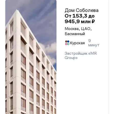
Дом Соболева
От 153,3 до
945,9 млн ₽
Москва, ЦАО,
Басманный
9
Курская
минут
Застройщик «MR
Group»