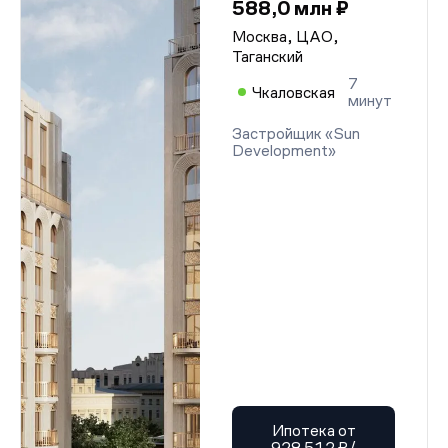
588,0 млн ₽
Москва, ЦАО,
Таганский
7
Чкаловская
минут
Застройщик «Sun
Development»
Ипотека от
928 512 ₽/