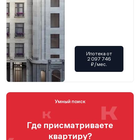
Ипотека от
2 097 746
₽/мес.
Умный поиск
Где присматриваете
квартиру?