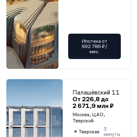
Ипотека от
992 786 ₽/
мес.
Палашёвский 11
От 226,8 до
2 671,9 млн ₽
Москва, ЦАО,
Тверской
3
Тверская
минуты