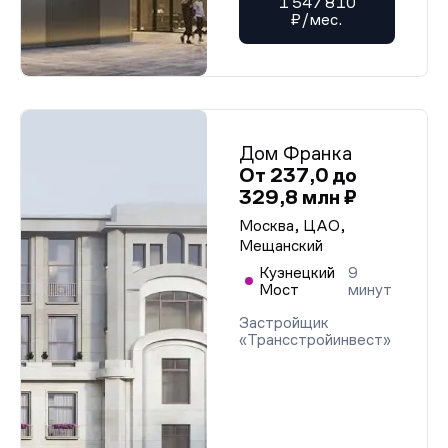
1 547 810
₽/мес.
Дом Франка
От 237,0 до
329,8 млн ₽
Москва, ЦАО,
Мещанский
Кузнецкий
9
Мост
минут
Застройщик
«Трансстройинвест»