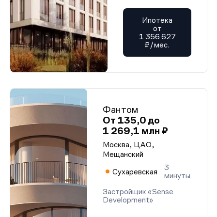
Ипотека
от
1 356 627
₽/мес.
Фантом
От 135,0 до
1 269,1 млн ₽
Москва, ЦАО,
Мещанский
3
Сухаревская
минуты
Застройщик «Sense
Development»