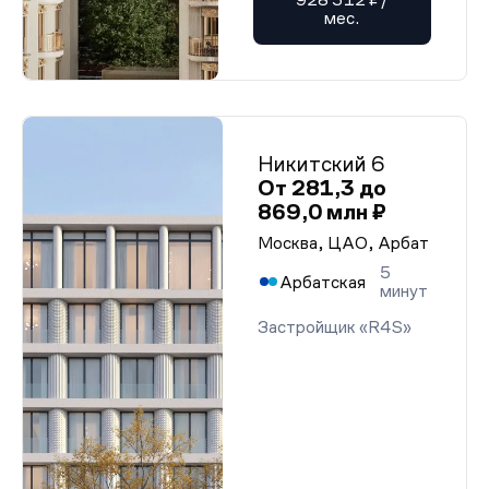
мес.
Никитский 6
От 281,3 до
869,0 млн ₽
Москва, ЦАО, Арбат
5
Арбатская
минут
Застройщик «R4S»