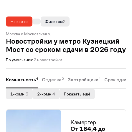
На карте
Фильтры
2
Москва и Московская о.
Новостройки у метро Кузнецкий
Мост со сроком сдачи в 2026 году
По умолчанию
2 новостройки
4
2
4
Комнатность
Отделка
Застройщики
Срок сдачи
1-комн.
3
2-комн.
4
Показать ещё
Камергер
От 164,4 до