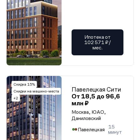
Ипотека от
102 571 ₽/
мес.
Скидка 15%
Павелецкая Сити
Скидки на машино-места
От 18,5 до 96,6
+2
млн ₽
Москва, ЮАО,
Даниловский
15
Павелецкая
минут