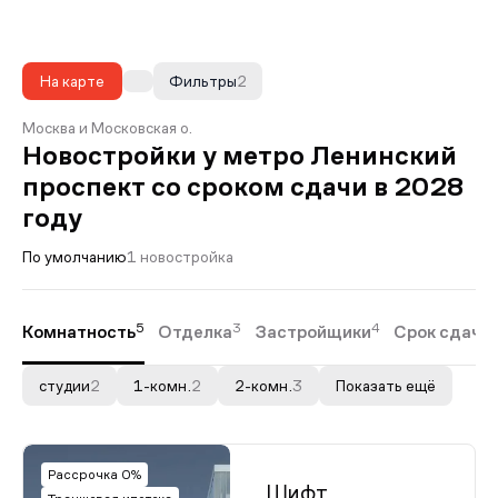
На карте
Фильтры
2
Москва и Московская о.
Новостройки у метро Ленинский
проспект со сроком сдачи в 2028
году
По умолчанию
1 новостройка
5
3
4
Комнатность
Отделка
Застройщики
Срок сдачи
студии
2
1-комн.
2
2-комн.
3
Показать ещё
Рассрочка 0%
Шифт