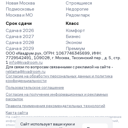
Новая Москва
Строящиеся
Подмосковье
Недорогие
Москва и МО
Рядом парк
Срок сдачи
Класс
Сдача в 2026
Комфорт
Сдача в 2027
Бизнес
Сдача в 2028
Эконом
Сдача в 2029
Премиум
ООО «Квадрум.ру», ОГРН: 1067746345699, ИНН:
7729542491, 109028, г. Москва, Тессинский пер., д. 5, стр.
1
info@kvadroom.ru
Для связи по вопросам связанными с рекламой на сайте -
reklama@kvadroom.ru
Согласие на обработку персональных данных и политика
конфиденциальности
Пользовательское соглашение
Согласие на получение информационных и рекламных
рассылок
Правила применения рекомендательных технологий
Карта сайта
На сайте применяются рекомендательные технологии предоставления
информации на основе сбора, систематизации и анализа сведений,
Сайт использует ваши куки и
относящихся к предпочтениям пользователей сети «Интернет»,