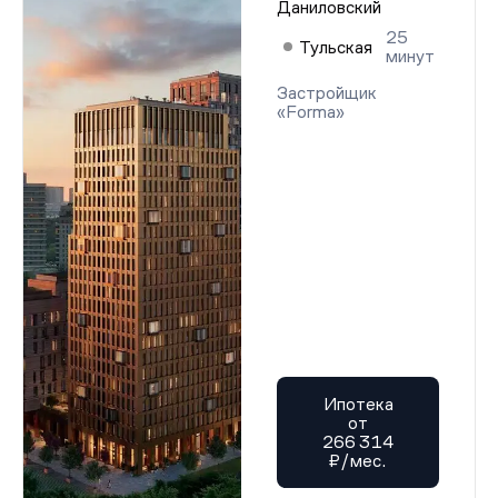
Даниловский
25
Тульская
минут
Застройщик
«Forma»
Ипотека
от
266 314
₽/мес.