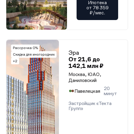
Ипотека
от 78 359
₽/мес.
Рассрочка 0%
Эра
Скидка для иногородних
От 21,6 до
+2
142,1 млн ₽
Москва, ЮАО,
Даниловский
20
Павелецкая
минут
Застройщик «Текта
Групп»