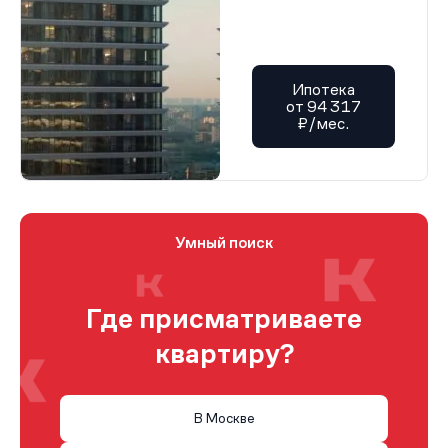
Ипотека
от 94 317
₽/мес.
Умный поиск
Где присматриваете
квартиру?
В Москве