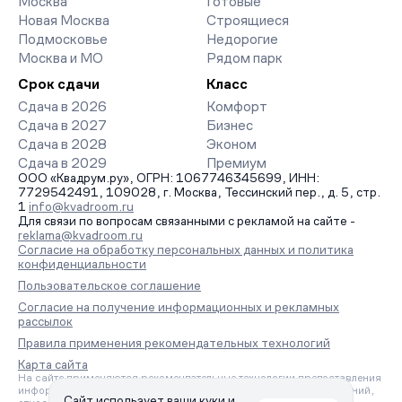
Москва
Готовые
Новая Москва
Строящиеся
Подмосковье
Недорогие
Москва и МО
Рядом парк
Срок сдачи
Класс
Сдача в 2026
Комфорт
Сдача в 2027
Бизнес
Сдача в 2028
Эконом
Сдача в 2029
Премиум
ООО «Квадрум.ру», ОГРН: 1067746345699, ИНН:
7729542491, 109028, г. Москва, Тессинский пер., д. 5, стр.
1
info@kvadroom.ru
Для связи по вопросам связанными с рекламой на сайте -
reklama@kvadroom.ru
Согласие на обработку персональных данных и политика
конфиденциальности
Пользовательское соглашение
Согласие на получение информационных и рекламных
рассылок
Правила применения рекомендательных технологий
Карта сайта
На сайте применяются рекомендательные технологии предоставления
информации на основе сбора, систематизации и анализа сведений,
Сайт использует ваши куки и