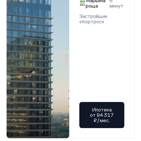
Марьина
6
роща
минут
Застройщик
«Кортрос»
Ипотека
от 94 317
₽/мес.