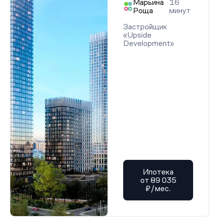
Марьина
16
Роща
минут
Застройщик
«Upside
Development»
Ипотека
от 89 035
₽/мес.