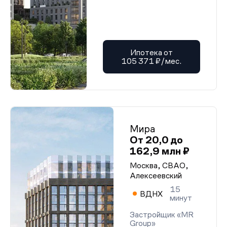
Ипотека от
105 371 ₽/мес.
Мира
От 20,0 до
162,9 млн ₽
Москва, СВАО,
Алексеевский
15
ВДНХ
минут
Застройщик «MR
Group»