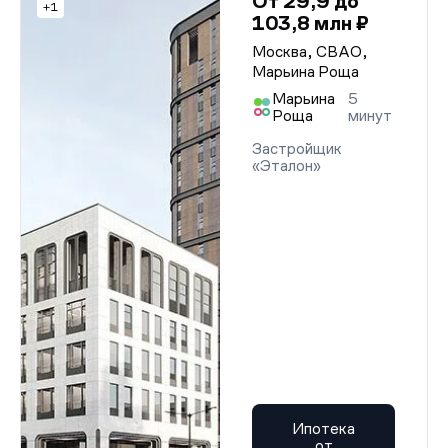
От 29,9 до
+1
103,8 млн ₽
Москва, СВАО,
Марьина Роща
Марьина
5
Роща
минут
Застройщик
«Эталон»
Ипотека
от