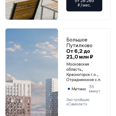
от 28 289
₽/мес.
Большое
Путилково
От 6,2 до
21,0 млн ₽
Московская
область,
Красногорск г.о.,
Отрадненское с.п.
35
Митино
минут
Застройщик
«Самолет»