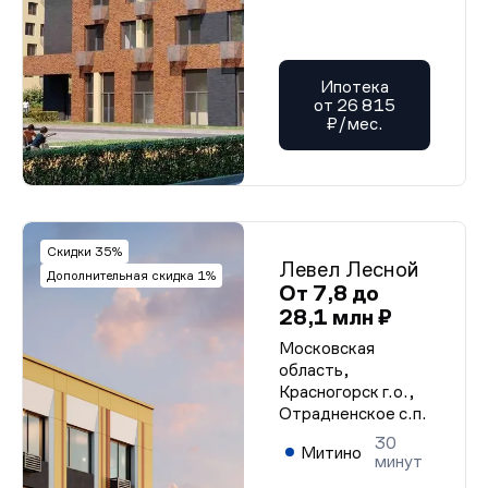
Ипотека
от 26 815
₽/мес.
Скидки 35%
Левел Лесной
Дополнительная скидка 1%
От 7,8 до
28,1 млн ₽
Московская
область,
Красногорск г.о.,
Отрадненское с.п.
30
Митино
минут