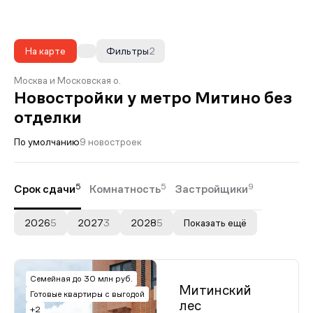
На карте
Фильтры
2
Москва и Московская о.
Новостройки у метро Митино без
отделки
По умолчанию
9 новостроек
5
5
9
Срок сдачи
Комнатность
Застройщики
2026
5
2027
3
2028
5
Показать ещё
Семейная до 30 млн руб.
Митинский
Готовые квартиры с выгодой
лес
+2