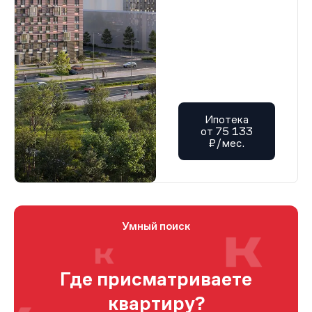
Ипотека
от 75 133
₽/мес.
Умный поиск
Где присматриваете
квартиру?