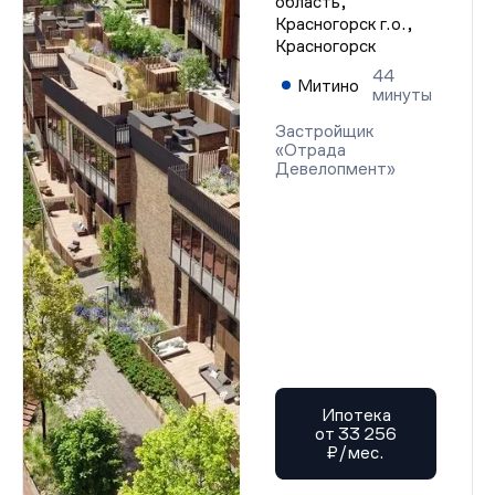
область,
Красногорск г.о.,
Красногорск
44
Митино
минуты
Застройщик
«Отрада
Девелопмент»
Ипотека
от 33 256
₽/мес.