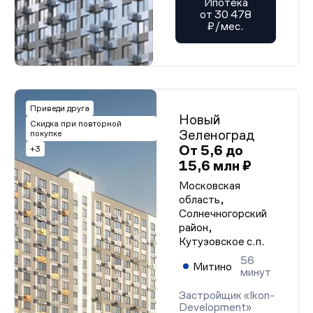
Ипотека
от 30 478
₽/мес.
Приведи друга
Новый
Скидка при повторной
Зеленоград
покупке
От 5,6 до
+3
15,6 млн ₽
Московская
область,
Солнечногорский
район,
Кутузовское с.п.
56
Митино
минут
Застройщик «Ikon-
Development»