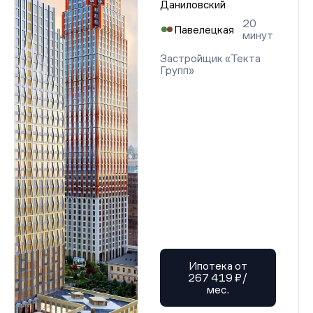
Даниловский
20
Павелецкая
минут
Застройщик «Текта
Групп»
Ипотека от
267 419 ₽/
мес.