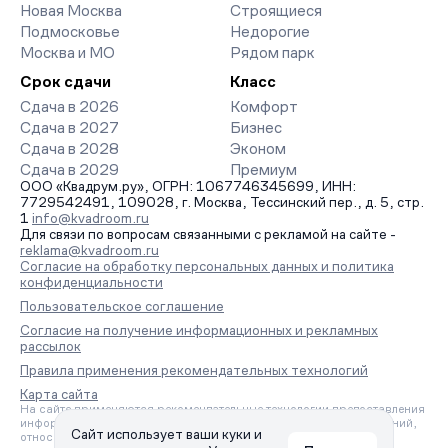
Новая Москва
Строящиеся
Подмосковье
Недорогие
Москва и МО
Рядом парк
Срок сдачи
Класс
Сдача в 2026
Комфорт
Сдача в 2027
Бизнес
Сдача в 2028
Эконом
Сдача в 2029
Премиум
ООО «Квадрум.ру», ОГРН: 1067746345699, ИНН:
7729542491, 109028, г. Москва, Тессинский пер., д. 5, стр.
1
info@kvadroom.ru
Для связи по вопросам связанными с рекламой на сайте -
reklama@kvadroom.ru
Согласие на обработку персональных данных и политика
конфиденциальности
Пользовательское соглашение
Согласие на получение информационных и рекламных
рассылок
Правила применения рекомендательных технологий
Карта сайта
На сайте применяются рекомендательные технологии предоставления
информации на основе сбора, систематизации и анализа сведений,
Сайт использует ваши куки и
относящихся к предпочтениям пользователей сети «Интернет»,