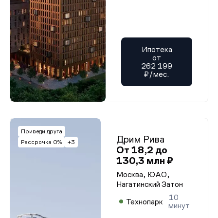
Ипотека
от
262 199
₽/мес.
Приведи друга
Дрим Рива
Рассрочка 0%
+3
От 18,2 до
130,3 млн ₽
Москва, ЮАО,
Нагатинский Затон
10
Технопарк
минут