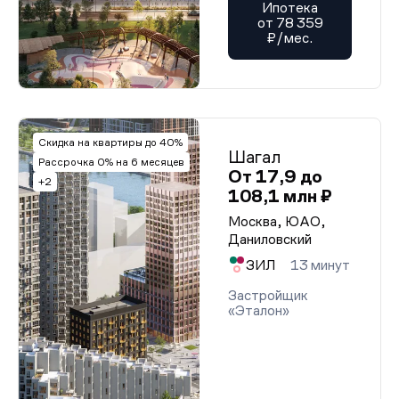
Ипотека
от 78 359
₽/мес.
Скидка на квартиры до 40%
Шагал
Рассрочка 0% на 6 месяцев
От 17,9 до
+2
108,1 млн ₽
Москва, ЮАО,
Даниловский
ЗИЛ
13 минут
Застройщик
«Эталон»