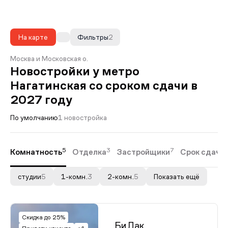
На карте
Фильтры
2
Москва и Московская о.
Новостройки у метро
Нагатинская со сроком сдачи в
2027 году
По умолчанию
1 новостройка
5
3
7
Комнатность
Отделка
Застройщики
Срок сдачи
студии
5
1-комн.
3
2-комн.
5
Показать ещё
Скидка до 25%
БиЛак