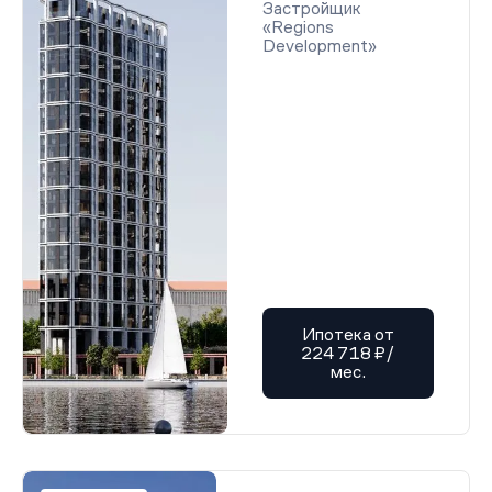
Застройщик
«Regions
Development»
Ипотека от
224 718 ₽/
мес.