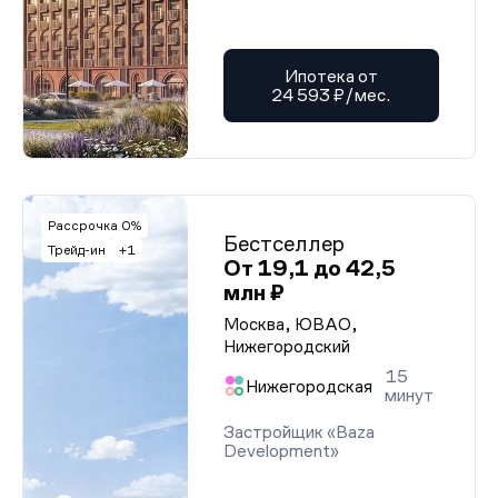
Ипотека от
24 593 ₽/мес.
Рассрочка 0%
Бестселлер
Трейд-ин
+1
От 19,1 до 42,5
млн ₽
Москва, ЮВАО,
Нижегородский
15
Нижегородская
минут
Застройщик «Baza
Development»