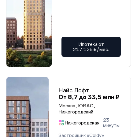
Ипотека от
217 126 ₽/мес.
Найс Лофт
От 8,7 до 33,5 млн ₽
Москва, ЮВАО,
Нижегородский
23
Нижегородская
минуты
Застройщик «Coldy»