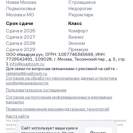
Новая Москва
Строящиеся
Подмосковье
Недорогие
Москва и МО
Рядом парк
Срок сдачи
Класс
Сдача в 2026
Комфорт
Сдача в 2027
Бизнес
Сдача в 2028
Эконом
Сдача в 2029
Премиум
ООО «Квадрум.ру», ОГРН: 1067746345699, ИНН:
7729542491, 109028, г. Москва, Тессинский пер., д. 5, стр.
1
info@kvadroom.ru
Для связи по вопросам связанными с рекламой на сайте -
reklama@kvadroom.ru
Согласие на обработку персональных данных и политика
конфиденциальности
Пользовательское соглашение
Согласие на получение информационных и рекламных
рассылок
Правила применения рекомендательных технологий
Карта сайта
На сайте применяются рекомендательные технологии предоставления
информации на основе сбора, систематизации и анализа сведений,
Сайт использует ваши куки и
относящихся к предпочтениям пользователей сети «Интернет»,