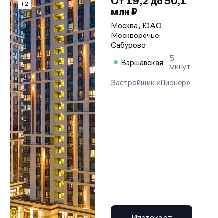
От 19,2 до 50,1
+2
млн ₽
Москва, ЮАО,
Москворечье-
Сабурово
5
Варшавская
минут
Застройщик «Пионер»
Ипотека от