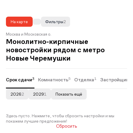
На карте
Фильтры
2
Москва и Московская о.
Монолитно-кирпичные
новостройки рядом с метро
Новые Черемушки
3
5
1
Срок сдачи
Комнатность
Отделка
Застройщики
2026
2
2029
1
Показать ещё
Здесь пусто. Нажмите, чтобы сбросить настройки и мы
покажем лучшие предложения!
Сбросить