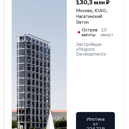
130,3 млн ₽
Москва, ЮАО,
Нагатинский
Затон
Остров
10
мечты
минут
Застройщик
«Regions
Development»
Ипотека
от
224 718