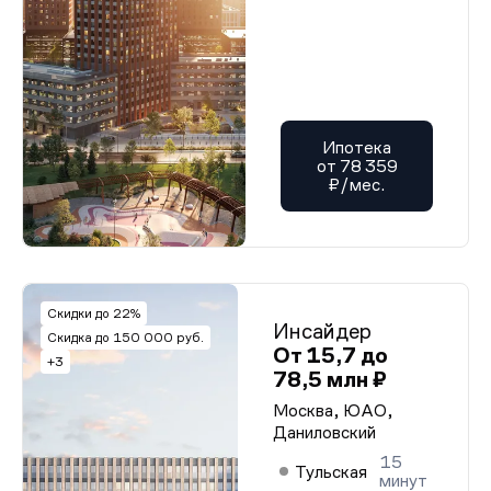
Ипотека
от 78 359
₽/мес.
Скидки до 22%
Инсайдер
Скидка до 150 000 руб.
От 15,7 до
+3
78,5 млн ₽
Москва, ЮАО,
Даниловский
15
Тульская
минут