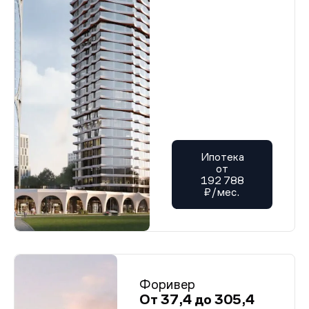
Ипотека
от
192 788
₽/мес.
Форивер
От 37,4 до 305,4