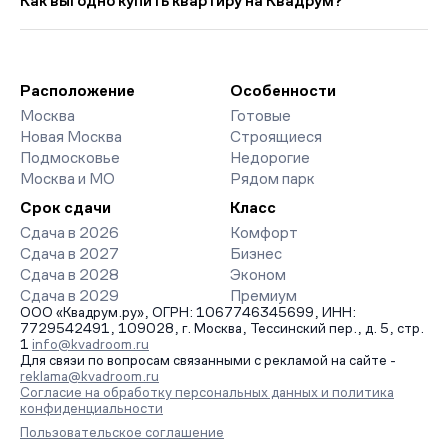
Как выгодно купить квартиру на Квадрум?
прошлого месяца.
страницах ЖК доступны отзывы жильцов о качестве
строительства, интерактивный генплан корпусов, сроки
Мы работаем без наценок по официальным ценам
сдачи, особенности благоустройства дворов и паркингов.
девелоперов, включая закрытые старты продаж и скидки.
База обновляется напрямую от застройщиков.
Наш эксперт бесплатно подберет ЖК под ваш бюджет,
организует просмотр и поможет одобрить ипотеку по
Расположение
Особенности
минимальной ставке. Чтобы зафиксировать цену, оставьте
Москва
Готовые
заявку на обратный звонок.
Новая Москва
Строящиеся
Подмосковье
Недорогие
Москва и МО
Рядом парк
Срок сдачи
Класс
Сдача в 2026
Комфорт
Сдача в 2027
Бизнес
Сдача в 2028
Эконом
Сдача в 2029
Премиум
ООО «Квадрум.ру», ОГРН: 1067746345699, ИНН:
7729542491, 109028, г. Москва, Тессинский пер., д. 5, стр.
1
info@kvadroom.ru
Для связи по вопросам связанными с рекламой на сайте -
reklama@kvadroom.ru
Согласие на обработку персональных данных и политика
конфиденциальности
Пользовательское соглашение