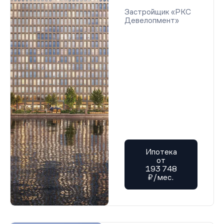
Застройщик «РКС
Девелопмент»
Ипотека
от
193 748
₽/мес.