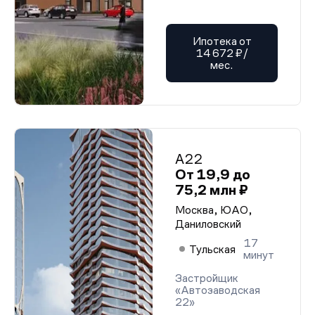
Ипотека от
14 672 ₽/
мес.
А22
От 19,9 до
75,2 млн ₽
Москва, ЮАО,
Даниловский
17
Тульская
минут
Застройщик
«Автозаводская
22»