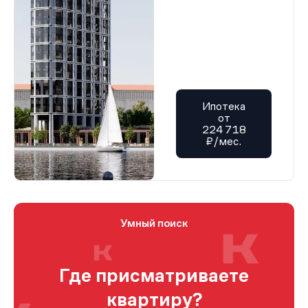
Ипотека
от
224 718
₽/мес.
Умный поиск
Где присматриваете
квартиру?