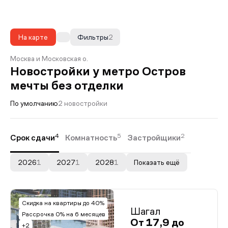
На карте
Фильтры
2
Москва и Московская о.
Новостройки у метро Остров
мечты без отделки
По умолчанию
2 новостройки
4
5
2
Срок сдачи
Комнатность
Застройщики
2026
1
2027
1
2028
1
Показать ещё
Скидка на квартиры до 40%
Шагал
Рассрочка 0% на 6 месяцев
От 17,9 до
+2