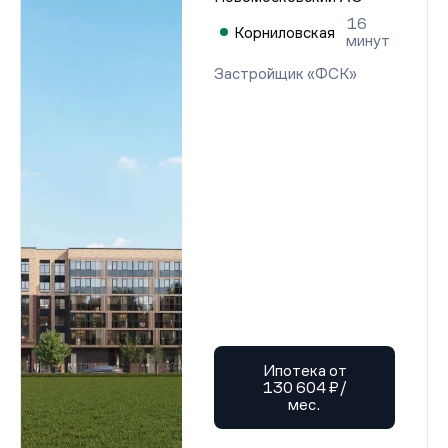
16
Корниловская
минут
Застройщик «ФСК»
Ипотека от
130 604 ₽/
мес.