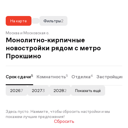
На карте
Фильтры
2
Москва и Московская о.
Монолитно-кирпичные
новостройки рядом с метро
Прокшино
5
5
4
Срок сдачи
Комнатность
Отделка
Застройщики
2026
7
2027
3
2028
2
Показать ещё
Здесь пусто. Нажмите, чтобы сбросить настройки и мы
покажем лучшие предложения!
Сбросить