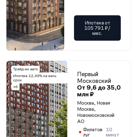
Ипотека от
105 791 ₽/
мес.
Трейд-ин авто
Первый
Ипотека 12,49% на весь
Московский
срок
От 9,6 до 35,0
+6
млн ₽
Москва, Новая
Москва,
Новомосковский
АО
Филатов
10
луг
минут