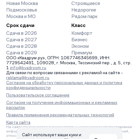
Новая Москва
Строящиеся
Подмосковье
Недорогие
Москва и МО
Рядом парк
Срок сдачи
Класс
Сдача в 2026
Комфорт
Сдача в 2027
Бизнес
Сдача в 2028
Эконом
Сдача в 2029
Премиум
ООО «Квадрум.ру», ОГРН: 1067746345699, ИНН:
7729542491, 109028, г. Москва, Тессинский пер., д. 5, стр.
1
info@kvadroom.ru
Для связи по вопросам связанными с рекламой на сайте -
reklama@kvadroom.ru
Согласие на обработку персональных данных и политика
конфиденциальности
Пользовательское соглашение
Согласие на получение информационных и рекламных
рассылок
Правила применения рекомендательных технологий
Карта сайта
На сайте применяются рекомендательные технологии предоставления
информации на основе сбора, систематизации и анализа сведений,
Сайт использует ваши куки и
относящихся к предпочтениям пользователей сети «Интернет»,