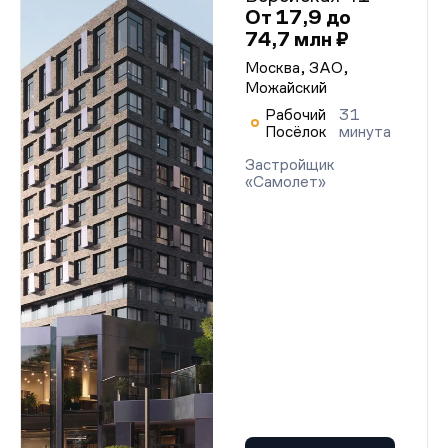
От 17,9 до
74,7 млн ₽
Москва, ЗАО,
Можайский
Рабочий
31
Посёлок
минута
Застройщик
«Самолет»