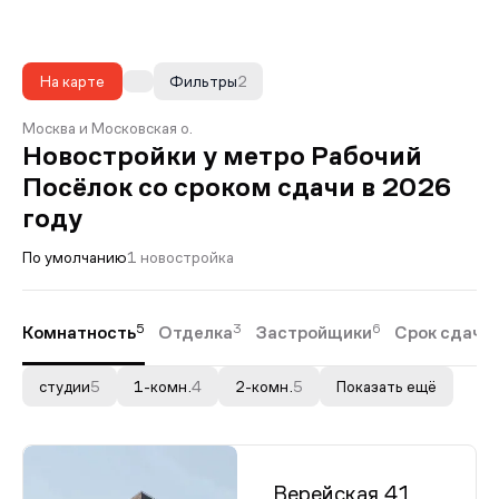
На карте
Фильтры
2
Москва и Московская о.
Новостройки у метро Рабочий
Посёлок со сроком сдачи в 2026
году
По умолчанию
1 новостройка
5
3
6
Комнатность
Отделка
Застройщики
Срок сдачи
студии
5
1-комн.
4
2-комн.
5
Показать ещё
Верейская 41