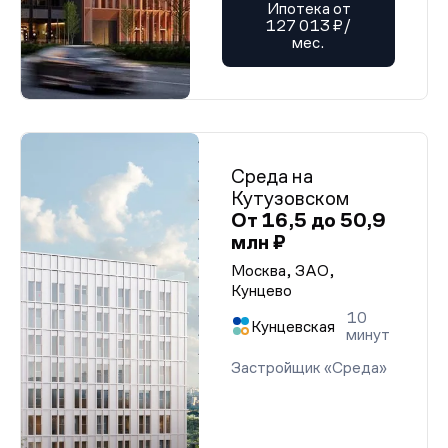
Ипотека от
127 013 ₽/
мес.
Среда на
Кутузовском
От 16,5 до 50,9
млн ₽
Москва, ЗАО,
Кунцево
10
Кунцевская
минут
Застройщик «Среда»