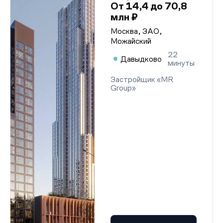
От 14,4 до 70,8
млн ₽
Москва, ЗАО,
Можайский
22
Давыдково
минуты
Застройщик «MR
Group»