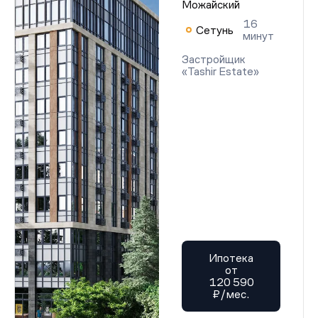
Можайский
16
Сетунь
минут
Застройщик
«Tashir Estate»
Ипотека
от
120 590
₽/мес.