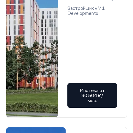
Застройщик «M1
Development»
Ипотека от
90 504 ₽/
мес.