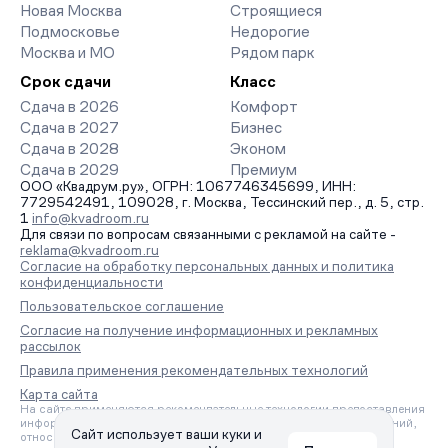
Новая Москва
Строящиеся
Подмосковье
Недорогие
Москва и МО
Рядом парк
Срок сдачи
Класс
Сдача в 2026
Комфорт
Сдача в 2027
Бизнес
Сдача в 2028
Эконом
Сдача в 2029
Премиум
ООО «Квадрум.ру», ОГРН: 1067746345699, ИНН:
7729542491, 109028, г. Москва, Тессинский пер., д. 5, стр.
1
info@kvadroom.ru
Для связи по вопросам связанными с рекламой на сайте -
reklama@kvadroom.ru
Согласие на обработку персональных данных и политика
конфиденциальности
Пользовательское соглашение
Согласие на получение информационных и рекламных
рассылок
Правила применения рекомендательных технологий
Карта сайта
На сайте применяются рекомендательные технологии предоставления
информации на основе сбора, систематизации и анализа сведений,
Сайт использует ваши куки и
относящихся к предпочтениям пользователей сети «Интернет»,