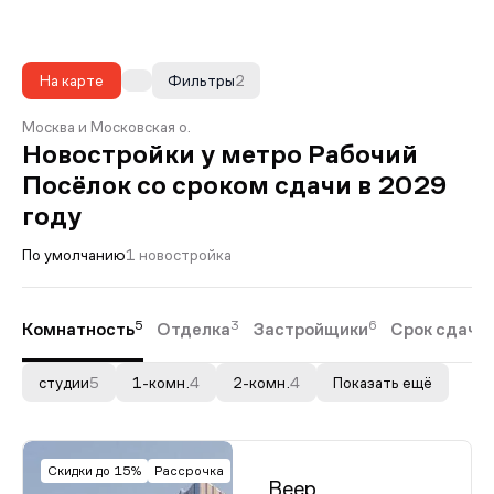
На карте
Фильтры
2
Москва и Московская о.
Новостройки у метро Рабочий
Посёлок со сроком сдачи в 2029
году
По умолчанию
1 новостройка
5
3
6
Комнатность
Отделка
Застройщики
Срок сдачи
студии
5
1-комн.
4
2-комн.
4
Показать ещё
Скидки до 15%
Рассрочка
Веер