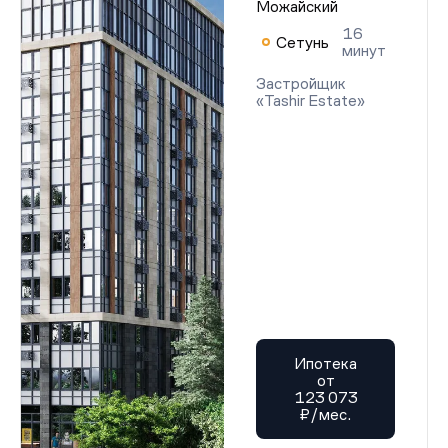
Можайский
16
Сетунь
минут
Застройщик
«Tashir Estate»
Ипотека
от
123 073
₽/мес.