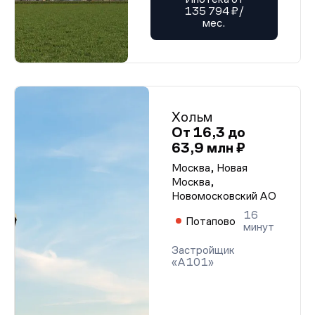
135 794 ₽/
мес.
Хольм
От 16,3 до
63,9 млн ₽
Москва, Новая
Москва,
Новомосковский АО
16
Потапово
минут
Застройщик
«А101»