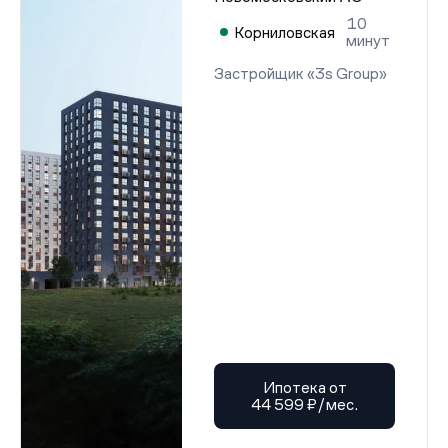
10
Корниловская
минут
Застройщик «3s Group»
Ипотека от
44 599 ₽/мес.