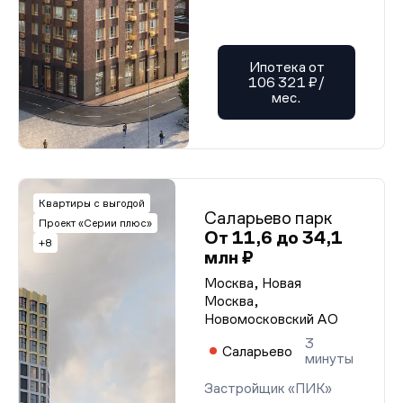
Ипотека от
106 321 ₽/
мес.
Квартиры с выгодой
Саларьево парк
Проект «Серии плюс»
От 11,6 до 34,1
+8
млн ₽
Москва, Новая
Москва,
Новомосковский АО
3
Саларьево
минуты
Застройщик «ПИК»