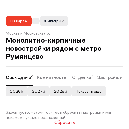
На карте
Фильтры
2
Москва и Московская о.
Монолитно-кирпичные
новостройки рядом с метро
Румянцево
4
5
3
Срок сдачи
Комнатность
Отделка
Застройщики
2026
5
2027
2
2028
2
Показать ещё
Здесь пусто. Нажмите, чтобы сбросить настройки и мы
покажем лучшие предложения!
Сбросить