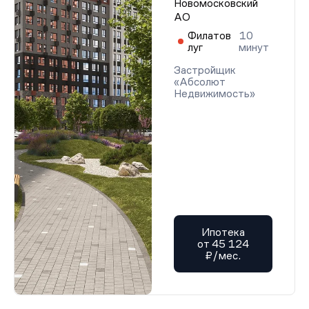
Новомосковский
АО
Филатов
10
луг
минут
Застройщик
«Абсолют
Недвижимость»
Ипотека
от 45 124
₽/мес.