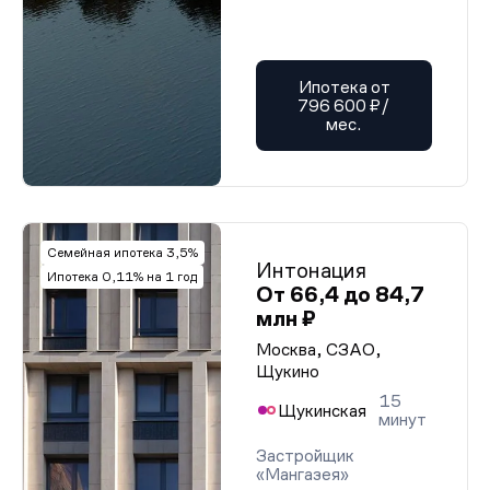
Ипотека от
796 600 ₽/
мес.
Семейная ипотека 3,5%
Интонация
Ипотека 0,11% на 1 год
От 66,4 до 84,7
млн ₽
Москва, СЗАО,
Щукино
15
Щукинская
минут
Застройщик
«Мангазея»