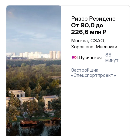
Ривер Резиденс
От 90,0 до
226,6 млн ₽
Москва, СЗАО,
Хорошево-Мневники
35
Щукинская
минут
Застройщик
«Спецспортпроект»