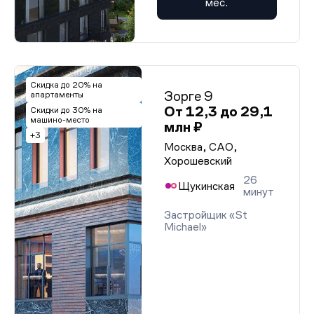
мес.
Скидка до 20% на
Зорге 9
апартаменты
От 12,3 до 29,1
Скидки до 30% на
машино-место
млн ₽
+3
Москва, САО,
Хорошевский
26
Щукинская
минут
Застройщик «St
Michael»