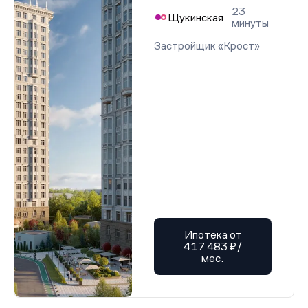
23
Щукинская
минуты
Застройщик «Крост»
Ипотека от
417 483 ₽/
мес.