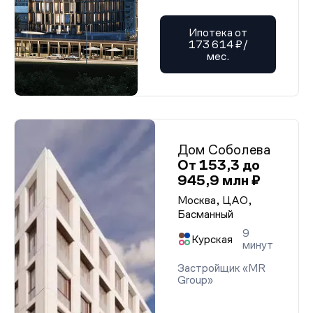
Ипотека от
173 614 ₽/
мес.
Дом Соболева
От 153,3 до
945,9 млн ₽
Москва, ЦАО,
Басманный
9
Курская
минут
Застройщик «MR
Group»