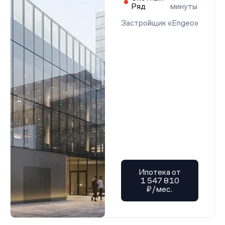
Ряд
минуты
Застройщик «Engeo»
Ипотека от
1 547 810
₽/мес.