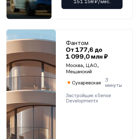
151 158 ₽/мес.
Фантом
От 177,6 до
1 099,0 млн ₽
Москва, ЦАО,
Мещанский
3
Сухаревская
минуты
Застройщик «Sense
Development»