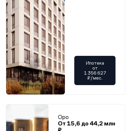
Ипотека
от
1 356 627
₽/мес.
Оро
От 15,6 до 44,2 млн
₽