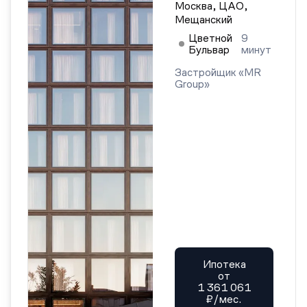
Москва, ЦАО,
Мещанский
Цветной
9
Бульвар
минут
Застройщик «MR
Group»
Ипотека
от
1 361 061
₽/мес.