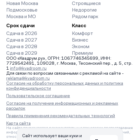
Новая Москва
Строящиеся
Подмосковье
Недорогие
Москва и МО
Рядом парк
Срок сдачи
Класс
Сдача в 2026
Комфорт
Сдача в 2027
Бизнес
Сдача в 2028
Эконом
Сдача в 2029
Премиум
ООО «Квадрум.ру», ОГРН: 1067746345699, ИНН:
7729542491, 109028, г. Москва, Тессинский пер., д. 5, стр.
1
info@kvadroom.ru
Для связи по вопросам связанными с рекламой на сайте -
reklama@kvadroom.ru
Согласие на обработку персональных данных и политика
конфиденциальности
Пользовательское соглашение
Согласие на получение информационных и рекламных
рассылок
Правила применения рекомендательных технологий
Карта сайта
На сайте применяются рекомендательные технологии предоставления
информации на основе сбора, систематизации и анализа сведений,
Сайт использует ваши куки и
относящихся к предпочтениям пользователей сети «Интернет»,