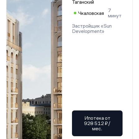
Таганский
7
Чкаловская
минут
Застройщик «Sun
Development»
Ипотека от
928 512 ₽/
мес.