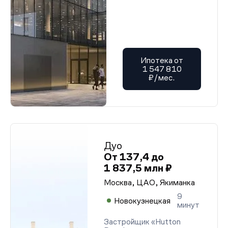
Ипотека от
1 547 810
₽/мес.
Дуо
От 137,4 до
1 837,5 млн ₽
Москва, ЦАО, Якиманка
9
Новокузнецкая
минут
Застройщик «Hutton