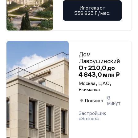
Ипотека от
538 823 ₽/мес.
Дом
Лаврушинский
От 210,0 до
4 843,0 млн ₽
Москва, ЦАО,
Якиманка
8
Полянка
минут
Застройщик
«Sminex»