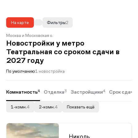
На карте
Фильтры
2
Москва и Московская о.
Новостройки у метро
Театральная со сроком сдачи в
2027 году
По умолчанию
1 новостройка
4
3
4
Комнатность
Отделка
Застройщики
Срок сдачи
1-комн.
4
2-комн.
4
Показать ещё
Николь