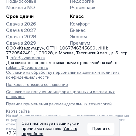
Подмосковье
Недорогие
Москва и МО
Рядом парк
Срок сдачи
Класс
Сдача в 2026
Комфорт
Сдача в 2027
Бизнес
Сдача в 2028
Эконом
Сдача в 2029
Премиум
ООО «Квадрум.ру», ОГРН: 1067746345699, ИНН:
7729542491, 109028, г. Москва, Тессинский пер., д. 5, стр.
1
info@kvadroom.ru
Для связи по вопросам связанными с рекламой на сайте -
reklama@kvadroom.ru
Согласие на обработку персональных данных и политика
конфиденциальности
Пользовательское соглашение
Согласие на получение информационных и рекламных
рассылок
Правила применения рекомендательных технологий
Карта сайта
На сайте применяются рекомендательные технологии предоставления
информации на основе сбора, систематизации и анализа сведений,
Сайт использует ваши куки и
относящихся к предпочтениям пользователей сети «Интернет»,
прочие метаданные.
Узнать
Принять
находящихся на территории Российской Федерации.
+7 (495) 157-88-80
подробнее