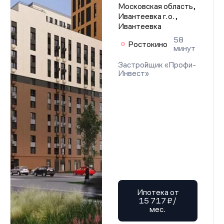
Московская область,
Ивантеевка г.о.,
Ивантеевка
58
Ростокино
минут
Застройщик «Профи-
Инвест»
Ипотека от
15 717 ₽/
мес.