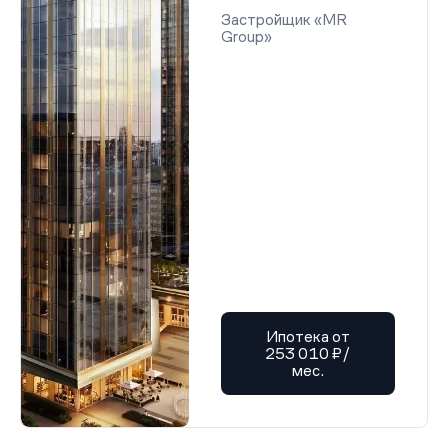
Застройщик «MR
Group»
Ипотека от
253 010 ₽/
мес.