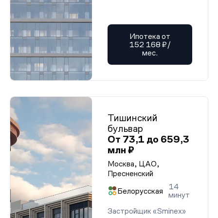
Ипотека от
152 168 ₽/
мес.
Тишинский
бульвар
От 73,1 до 659,3
млн ₽
Москва, ЦАО,
Пресненский
14
Белорусская
минут
Застройщик «Sminex»