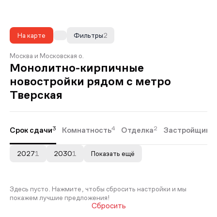
На карте
Фильтры
2
Москва и Московская о.
Монолитно-кирпичные
новостройки рядом с метро
Тверская
3
4
2
Срок сдачи
Комнатность
Отделка
Застройщики
2027
1
2030
1
Показать ещё
Здесь пусто. Нажмите, чтобы сбросить настройки и мы
покажем лучшие предложения!
Сбросить