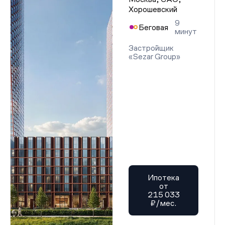
Хорошевский
9
Беговая
минут
Застройщик
«Sezar Group»
Ипотека
от
215 033
₽/мес.