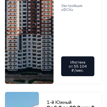
Застройщик
«ФСК»
Ипотека
от 55 104
₽/мес.
1-й Южный