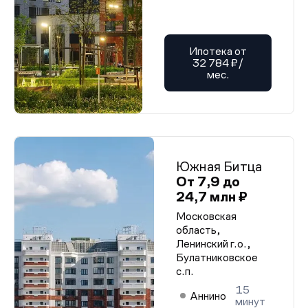
Ипотека от
32 784 ₽/
мес.
Южная Битца
От 7,9 до
24,7 млн ₽
Московская
область,
Ленинский г.о.,
Булатниковское
с.п.
15
Аннино
минут