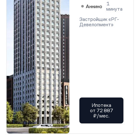
1
Аннино
минута
Застройщик «РГ-
Девелопмент»
Ипотека
от 72 887
₽/мес.