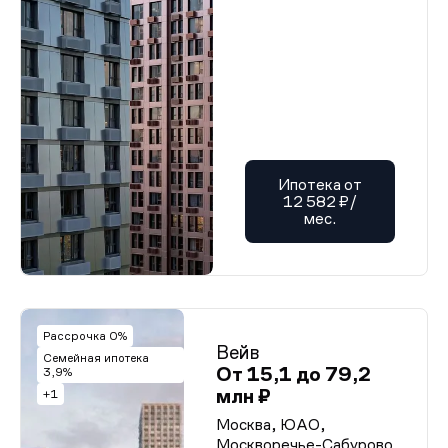
Ипотека от
12 582 ₽/
мес.
Рассрочка 0%
Вейв
Семейная ипотека
От 15,1 до 79,2
3,9%
млн ₽
+1
Москва, ЮАО,
Москворечье-Сабурово