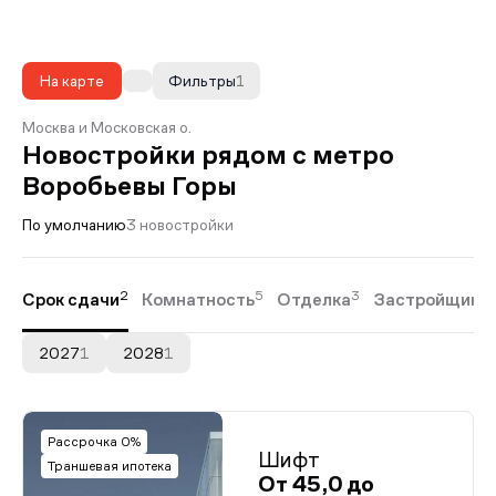
На карте
Фильтры
1
Москва и Московская о.
Новостройки рядом с метро
Воробьевы Горы
По умолчанию
3 новостройки
2
5
3
Срок сдачи
Комнатность
Отделка
Застройщики
2027
1
2028
1
Рассрочка 0%
Шифт
Траншевая ипотека
От 45,0 до