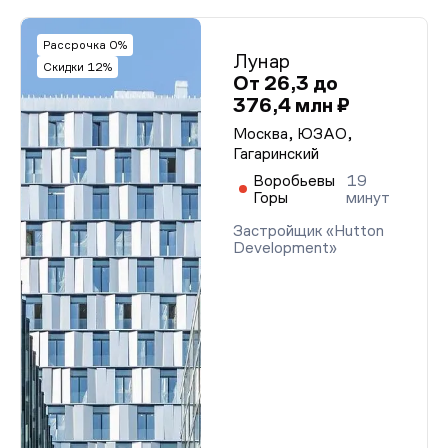
Рассрочка 0%
Лунар
Скидки 12%
От 26,3 до
376,4 млн ₽
Москва, ЮЗАО,
Гагаринский
Воробьевы
19
Горы
минут
Застройщик «Hutton
Development»