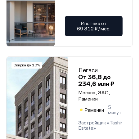
Ипотека от
69 312 ₽/мес.
Скидка до 10%
Легаси
От 36,8 до
234,6 млн ₽
Москва, ЗАО,
Раменки
5
Раменки
минут
Застройщик «Tashir
Estate»