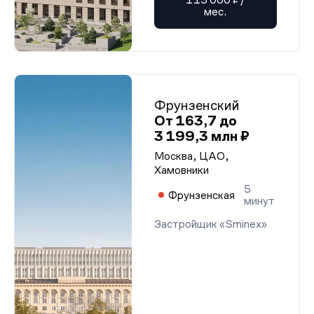
мес.
Фрунзенский
От 163,7 до
3 199,3 млн ₽
Москва, ЦАО,
Хамовники
5
Фрунзенская
минут
Застройщик «Sminex»