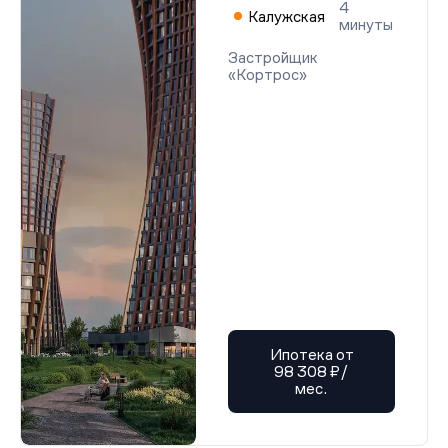
4
Калужская
минуты
Застройщик
«Кортрос»
Ипотека от
98 308 ₽/
мес.