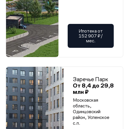
Ипотека от
152 907 ₽/
мес.
Заречье Парк
От 8,4 до 29,8
млн ₽
Московская
область,
Одинцовский
район, Успенское
с.п.