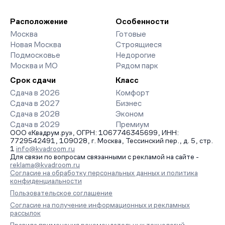
девелоперов, включая закрытые старты продаж и скидки.
паркингов. База обновляется напрямую от застройщиков.
Наш эксперт бесплатно подберет ЖК под ваш бюджет,
организует просмотр и поможет одобрить ипотеку по
Расположение
Особенности
минимальной ставке. Чтобы зафиксировать цену, оставьте
Москва
Готовые
заявку на обратный звонок.
Новая Москва
Строящиеся
Подмосковье
Недорогие
Москва и МО
Рядом парк
Срок сдачи
Класс
Сдача в 2026
Комфорт
Сдача в 2027
Бизнес
Сдача в 2028
Эконом
Сдача в 2029
Премиум
ООО «Квадрум.ру», ОГРН: 1067746345699, ИНН:
7729542491, 109028, г. Москва, Тессинский пер., д. 5, стр.
1
info@kvadroom.ru
Для связи по вопросам связанными с рекламой на сайте -
reklama@kvadroom.ru
Согласие на обработку персональных данных и политика
конфиденциальности
Пользовательское соглашение
Согласие на получение информационных и рекламных
рассылок