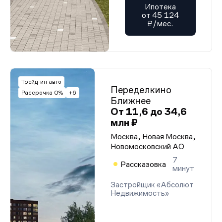
Ипотека
от 45 124
₽/мес.
Трейд-ин авто
Переделкино
Рассрочка 0%
+6
Ближнее
От 11,6 до 34,6
млн ₽
Москва, Новая Москва,
Новомосковский АО
7
Рассказовка
минут
Застройщик «Абсолют
Недвижимость»