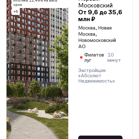
Ипотека 12,49% на весь
Московский
срок
От 9,6 до 35,6
+6
млн ₽
Москва, Новая
Москва,
Новомосковский
АО
Филатов
10
луг
минут
Застройщик
«Абсолют
Недвижимость»