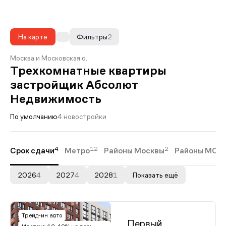
На карте
Фильтры
2
Москва и Московская о.
Трехкомнатные квартиры
застройщик Абсолют
Недвижимость
По умолчанию
4 новостройки
4
12
2
2
Срок сдачи
Метро
Районы Москвы
Районы МО
2026
4
2027
4
2028
1
Показать ещё
Трейд-ин авто
Первый