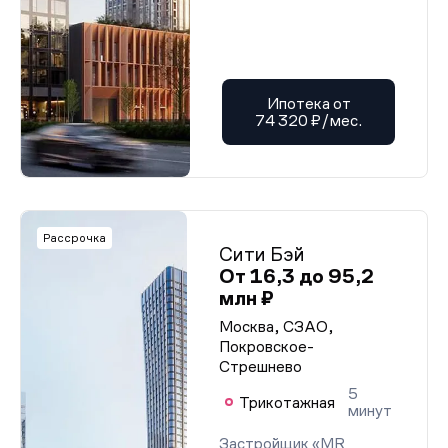
Ипотека от
74 320 ₽/мес.
Рассрочка
Сити Бэй
От 16,3 до 95,2
млн ₽
Москва, СЗАО,
Покровское-
Стрешнево
5
Трикотажная
минут
Застройщик «MR