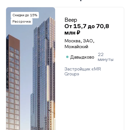
Скидки до 15%
Веер
Рассрочка
От 15,7 до 70,8
млн ₽
Москва, ЗАО,
Можайский
22
Давыдково
минуты
Застройщик «MR
Group»