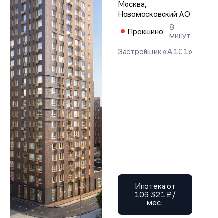
Москва,
Новомосковский АО
8
Прокшино
минут
Застройщик «А101»
Ипотека от
106 321 ₽/
мес.