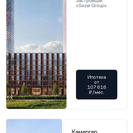
Застройщик
«Sezar Group»
Ипотека
от
107 616
₽/мес.
Камергер