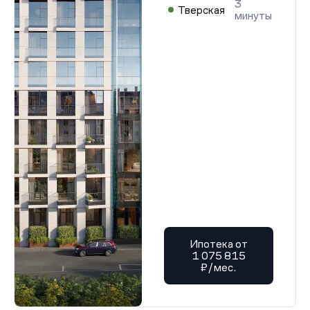
3
Тверская
минуты
Ипотека от
1 075 815
₽/мес.