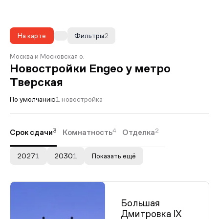
На карте
Фильтры
2
Москва и Московская о.
Новостройки Engeo у метро
Тверская
По умолчанию
1 новостройка
3
4
2
Срок сдачи
Комнатность
Отделка
2027
1
2030
1
Показать ещё
Большая
Дмитровка IX