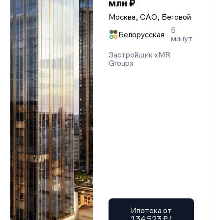
млн ₽
Москва, САО, Беговой
5
Белорусская
минут
Застройщик «MR
Group»
Ипотека от
134 523 ₽/