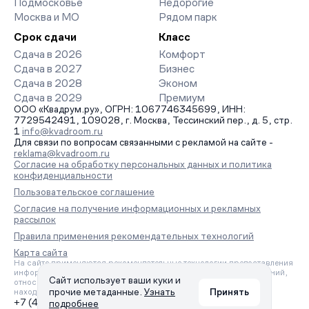
Подмосковье
Недорогие
Москва и МО
Рядом парк
Срок сдачи
Класс
Сдача в 2026
Комфорт
Сдача в 2027
Бизнес
Сдача в 2028
Эконом
Сдача в 2029
Премиум
ООО «Квадрум.ру», ОГРН: 1067746345699, ИНН:
7729542491, 109028, г. Москва, Тессинский пер., д. 5, стр.
1
info@kvadroom.ru
Для связи по вопросам связанными с рекламой на сайте -
reklama@kvadroom.ru
Согласие на обработку персональных данных и политика
конфиденциальности
Пользовательское соглашение
Согласие на получение информационных и рекламных
рассылок
Правила применения рекомендательных технологий
Карта сайта
На сайте применяются рекомендательные технологии предоставления
информации на основе сбора, систематизации и анализа сведений,
Сайт использует ваши куки и
относящихся к предпочтениям пользователей сети «Интернет»,
прочие метаданные.
Узнать
Принять
находящихся на территории Российской Федерации.
+7 (495) 157-88-80
подробнее