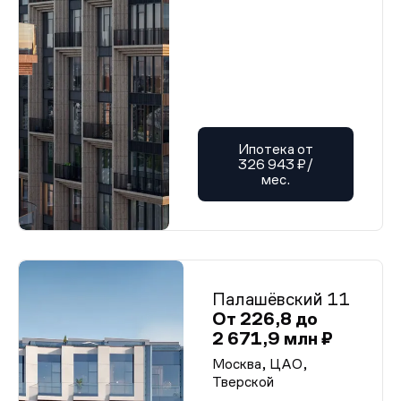
Ипотека от
326 943 ₽/
мес.
Палашёвский 11
От 226,8 до
2 671,9 млн ₽
Москва, ЦАО,
Тверской