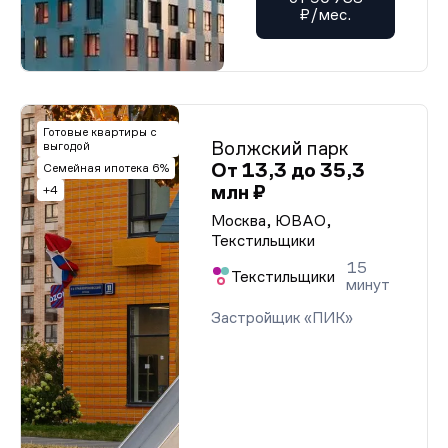
₽/мес.
Готовые квартиры с
Волжский парк
выгодой
От 13,3 до 35,3
Семейная ипотека 6%
млн ₽
+4
Москва, ЮВАО,
Текстильщики
15
Текстильщики
минут
Застройщик «ПИК»