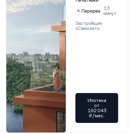
Печатники
13
Перерва
минут
Застройщик
«Самолет»
Ипотека
от
192 043
₽/мес.