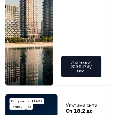
Ипотека от
209 947 ₽/
мес.
Рассрочка с ПВ 40%
Ультима сити
Трейд-ин
+3
От 18,2 до