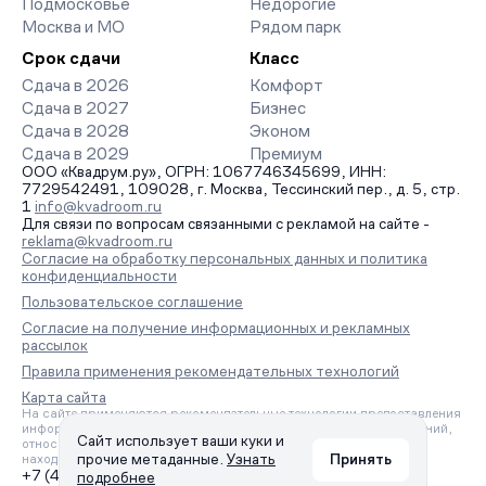
Подмосковье
Недорогие
Москва и МО
Рядом парк
Срок сдачи
Класс
Сдача в 2026
Комфорт
Сдача в 2027
Бизнес
Сдача в 2028
Эконом
Сдача в 2029
Премиум
ООО «Квадрум.ру», ОГРН: 1067746345699, ИНН:
7729542491, 109028, г. Москва, Тессинский пер., д. 5, стр.
1
info@kvadroom.ru
Для связи по вопросам связанными с рекламой на сайте -
reklama@kvadroom.ru
Согласие на обработку персональных данных и политика
конфиденциальности
Пользовательское соглашение
Согласие на получение информационных и рекламных
рассылок
Правила применения рекомендательных технологий
Карта сайта
На сайте применяются рекомендательные технологии предоставления
информации на основе сбора, систематизации и анализа сведений,
Сайт использует ваши куки и
относящихся к предпочтениям пользователей сети «Интернет»,
прочие метаданные.
Узнать
Принять
находящихся на территории Российской Федерации.
+7 (495) 157-88-80
подробнее