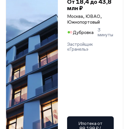
От 18,4 до 43,8
млн ₽
Москва, ЮВАО,
Южнопортовый
3
Дубровка
минуты
Застройщик
«Гранель»
Ипотека от
88 198 ₽/