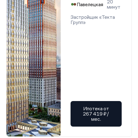
20
Павелецкая
минут
Застройщик «Текта
Групп»
Ипотека от
267 419 ₽/
мес.