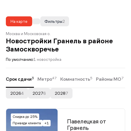
На карте
Фильтры
2
Москва и Московская о.
Новостройки Гранель в районе
Замоскворечье
По умолчанию
1 новостройка
3
47
5
7
Срок сдачи
Метро
Комнатность
Районы МО
2026
4
2027
6
2028
7
Скидка до 25%
Павелецкая от
Приведи клиента
+1
Гранель