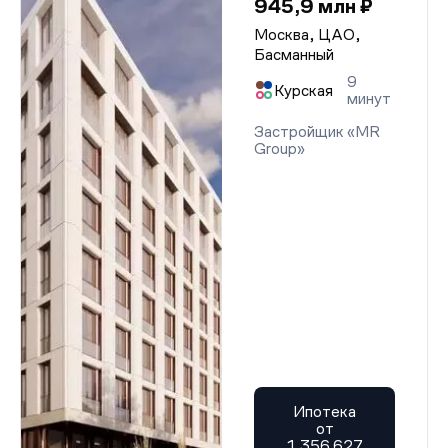
945,9 млн ₽
Москва, ЦАО,
Басманный
9
Курская
минут
Застройщик «MR
Group»
Ипотека
от
1 356 627