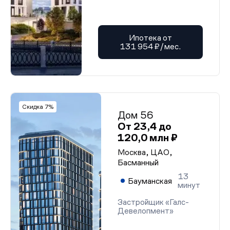
Ипотека от
131 954 ₽/мес.
Скидка 7%
Дом 56
От 23,4 до
120,0 млн ₽
Москва, ЦАО,
Басманный
13
Бауманская
минут
Застройщик «Галс-
Девелопмент»