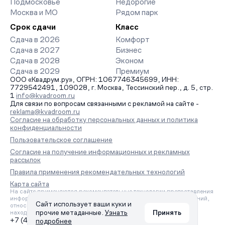
Подмосковье
Недорогие
Москва и МО
Рядом парк
Срок сдачи
Класс
Сдача в 2026
Комфорт
Сдача в 2027
Бизнес
Сдача в 2028
Эконом
Сдача в 2029
Премиум
ООО «Квадрум.ру», ОГРН: 1067746345699, ИНН:
7729542491, 109028, г. Москва, Тессинский пер., д. 5, стр.
1
info@kvadroom.ru
Для связи по вопросам связанными с рекламой на сайте -
reklama@kvadroom.ru
Согласие на обработку персональных данных и политика
конфиденциальности
Пользовательское соглашение
Согласие на получение информационных и рекламных
рассылок
Правила применения рекомендательных технологий
Карта сайта
На сайте применяются рекомендательные технологии предоставления
информации на основе сбора, систематизации и анализа сведений,
Сайт использует ваши куки и
относящихся к предпочтениям пользователей сети «Интернет»,
прочие метаданные.
Узнать
Принять
находящихся на территории Российской Федерации.
+7 (495) 157-88-80
подробнее