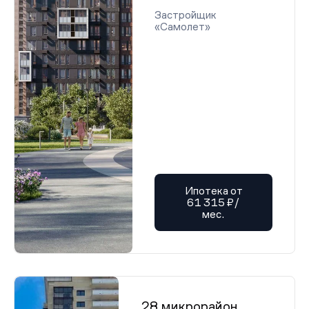
Застройщик
«Самолет»
Ипотека от
61 315 ₽/
мес.
28 микрорайон