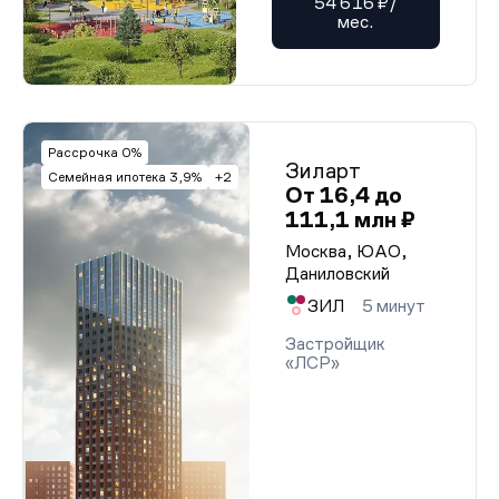
54 616 ₽/
мес.
Рассрочка 0%
Зиларт
Семейная ипотека 3,9%
+2
От 16,4 до
111,1 млн ₽
Москва, ЮАО,
Даниловский
ЗИЛ
5 минут
Застройщик
«ЛСР»