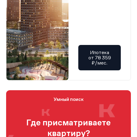
Ипотека
от 78 359
₽/мес.
Умный поиск
Где присматриваете
квартиру?