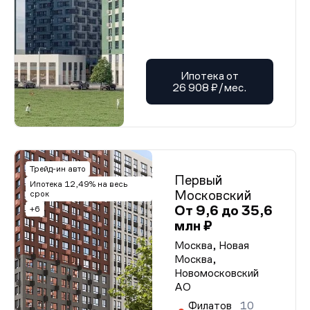
Ипотека от
26 908 ₽/мес.
Трейд-ин авто
Первый
Ипотека 12,49% на весь
Московский
срок
От 9,6 до 35,6
+6
млн ₽
Москва, Новая
Москва,
Новомосковский
АО
Филатов
10