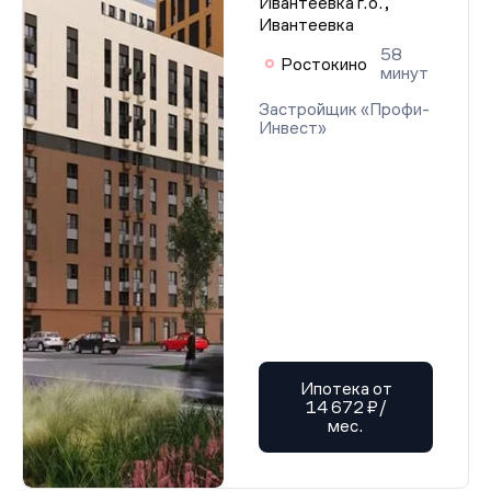
Ивантеевка г.о.,
Ивантеевка
58
Ростокино
минут
Застройщик «Профи-
Инвест»
Ипотека от
14 672 ₽/
мес.