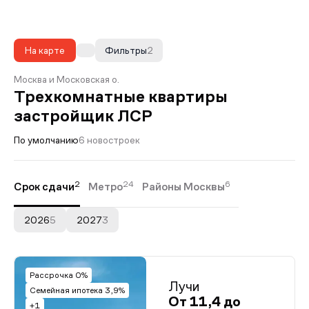
На карте
Фильтры
2
Москва и Московская о.
Трехкомнатные квартиры
застройщик ЛСР
По умолчанию
6 новостроек
2
24
6
Срок сдачи
Метро
Районы Москвы
2026
5
2027
3
Рассрочка 0%
Лучи
Семейная ипотека 3,9%
От 11,4 до
+1