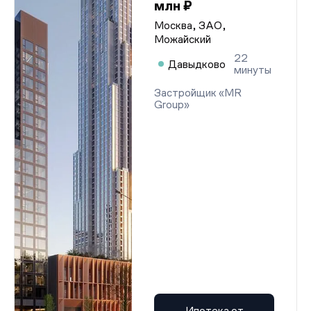
млн ₽
Москва, ЗАО,
Можайский
22
Давыдково
минуты
Застройщик «MR
Group»
Ипотека от