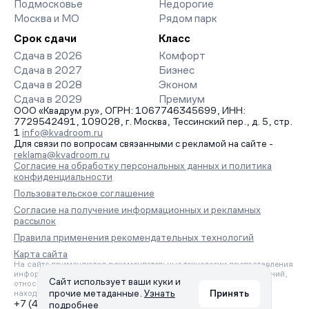
Подмосковье
Недорогие
Москва и МО
Рядом парк
Срок сдачи
Класс
Сдача в 2026
Комфорт
Сдача в 2027
Бизнес
Сдача в 2028
Эконом
Сдача в 2029
Премиум
ООО «Квадрум.ру», ОГРН: 1067746345699, ИНН:
7729542491, 109028, г. Москва, Тессинский пер., д. 5, стр.
1
info@kvadroom.ru
Для связи по вопросам связанными с рекламой на сайте -
reklama@kvadroom.ru
Согласие на обработку персональных данных и политика
конфиденциальности
Пользовательское соглашение
Согласие на получение информационных и рекламных
рассылок
Правила применения рекомендательных технологий
Карта сайта
На сайте применяются рекомендательные технологии предоставления
информации на основе сбора, систематизации и анализа сведений,
Сайт использует ваши куки и
относящихся к предпочтениям пользователей сети «Интернет»,
прочие метаданные.
Узнать
Принять
находящихся на территории Российской Федерации.
+7 (495) 157-88-80
подробнее