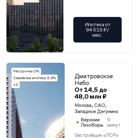
Ипотека от
94 515 ₽/
мес.
Рассрочка 0%
Дмитровское
Семейная ипотека 3,9%
Небо
+2
От 14,5 до
48,0 млн ₽
Москва, САО,
Западное Дегунино
Верхние
5
Лихоборы
минут
Застройщик «ЛСР»