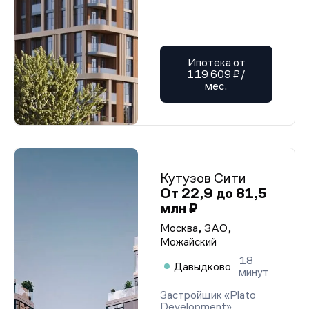
Ипотека от
119 609 ₽/
мес.
Кутузов Сити
От 22,9 до 81,5
млн ₽
Москва, ЗАО,
Можайский
18
Давыдково
минут
Застройщик «Plato
Development»