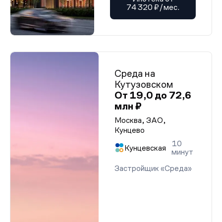
74 320 ₽/мес.
Среда на
Кутузовском
От 19,0 до 72,6
млн ₽
Москва, ЗАО,
Кунцево
10
Кунцевская
минут
Застройщик «Среда»