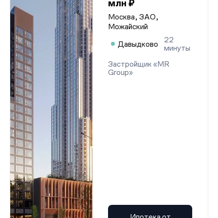
млн ₽
Москва, ЗАО,
Можайский
22
Давыдково
минуты
Застройщик «MR
Group»
Ипотека от