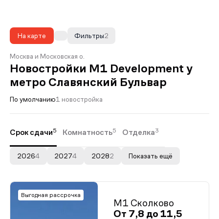
На карте
Фильтры
2
Москва и Московская о.
Новостройки M1 Development у
метро Славянский Бульвар
По умолчанию
1 новостройка
5
5
3
Срок сдачи
Комнатность
Отделка
2026
4
2027
4
2028
2
Показать ещё
Выгодная рассрочка
М1 Сколково
От 7,8 до 11,5