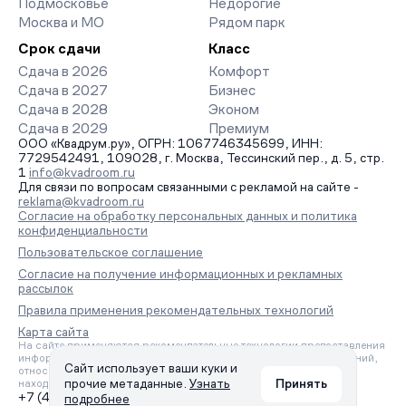
Подмосковье
Недорогие
Москва и МО
Рядом парк
Срок сдачи
Класс
Сдача в 2026
Комфорт
Сдача в 2027
Бизнес
Сдача в 2028
Эконом
Сдача в 2029
Премиум
ООО «Квадрум.ру», ОГРН: 1067746345699, ИНН:
7729542491, 109028, г. Москва, Тессинский пер., д. 5, стр.
1
info@kvadroom.ru
Для связи по вопросам связанными с рекламой на сайте -
reklama@kvadroom.ru
Согласие на обработку персональных данных и политика
конфиденциальности
Пользовательское соглашение
Согласие на получение информационных и рекламных
рассылок
Правила применения рекомендательных технологий
Карта сайта
На сайте применяются рекомендательные технологии предоставления
информации на основе сбора, систематизации и анализа сведений,
Сайт использует ваши куки и
относящихся к предпочтениям пользователей сети «Интернет»,
прочие метаданные.
Узнать
Принять
находящихся на территории Российской Федерации.
+7 (495) 157-88-80
подробнее