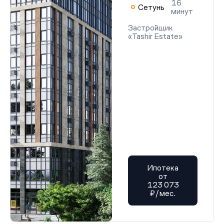
16
Сетунь
минут
Застройщик
«Tashir Estate»
Ипотека
от
123 073
₽/мес.