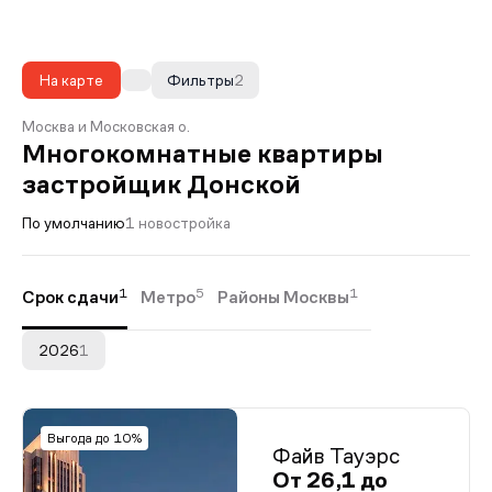
На карте
Фильтры
2
Москва и Московская о.
Многокомнатные квартиры
застройщик Донской
По умолчанию
1 новостройка
1
5
1
Срок сдачи
Метро
Районы Москвы
2026
1
Выгода до 10%
Файв Тауэрс
От 26,1 до