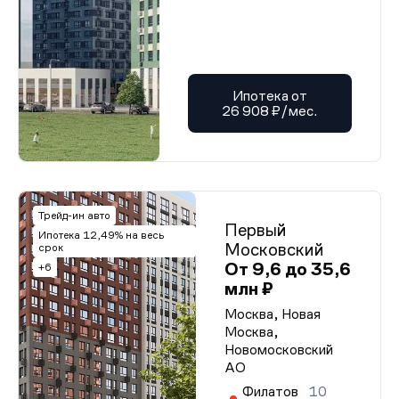
Ипотека от
26 908 ₽/мес.
Трейд-ин авто
Первый
Ипотека 12,49% на весь
Московский
срок
От 9,6 до 35,6
+6
млн ₽
Москва, Новая
Москва,
Новомосковский
АО
Филатов
10