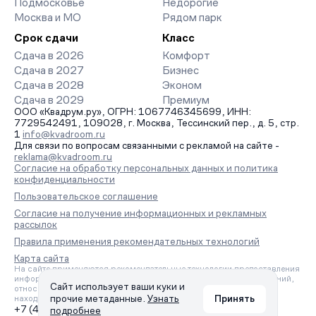
Подмосковье
Недорогие
Москва и МО
Рядом парк
Срок сдачи
Класс
Сдача в 2026
Комфорт
Сдача в 2027
Бизнес
Сдача в 2028
Эконом
Сдача в 2029
Премиум
ООО «Квадрум.ру», ОГРН: 1067746345699, ИНН:
7729542491, 109028, г. Москва, Тессинский пер., д. 5, стр.
1
info@kvadroom.ru
Для связи по вопросам связанными с рекламой на сайте -
reklama@kvadroom.ru
Согласие на обработку персональных данных и политика
конфиденциальности
Пользовательское соглашение
Согласие на получение информационных и рекламных
рассылок
Правила применения рекомендательных технологий
Карта сайта
На сайте применяются рекомендательные технологии предоставления
информации на основе сбора, систематизации и анализа сведений,
Сайт использует ваши куки и
относящихся к предпочтениям пользователей сети «Интернет»,
прочие метаданные.
Узнать
Принять
находящихся на территории Российской Федерации.
+7 (495) 157-88-80
подробнее