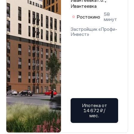
Ивантеевка г.о.,
Ивантеевка
58
Ростокино
минут
Застройщик «Профи-
Инвест»
Ипотека от
14 672 ₽/
мес.