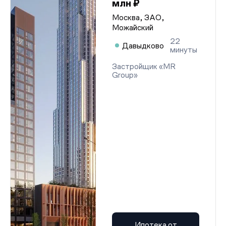
млн ₽
Москва, ЗАО,
Можайский
22
Давыдково
минуты
Застройщик «MR
Group»
Ипотека от