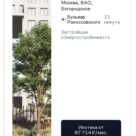
Москва, ВАО,
Богородское
Бульвар
21
Рокоссовского
минута
Застройщик
«Энергостройинвест»
Ипотека от
87 714 ₽/мес.