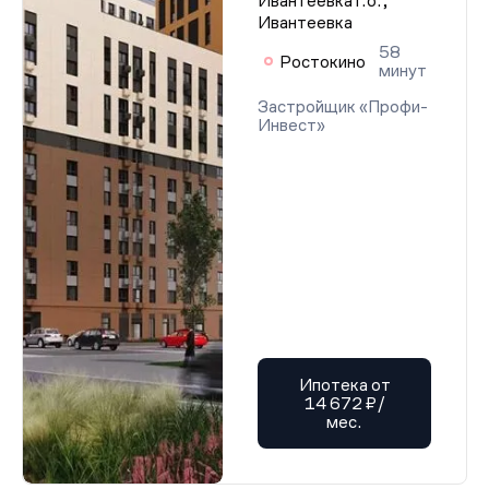
Ивантеевка г.о.,
Ивантеевка
58
Ростокино
минут
Застройщик «Профи-
Инвест»
Ипотека от
14 672 ₽/
мес.