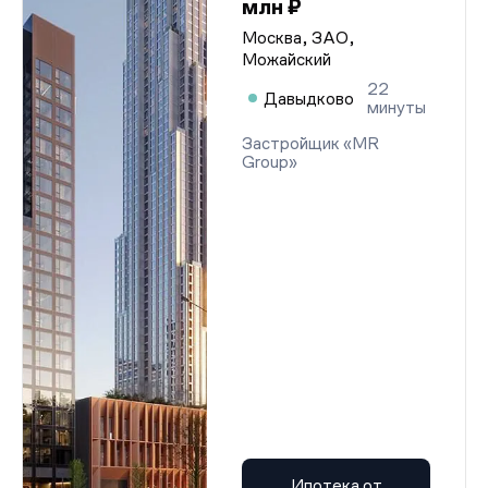
млн ₽
Москва, ЗАО,
Можайский
22
Давыдково
минуты
Застройщик «MR
Group»
Ипотека от