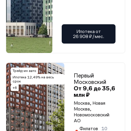
Ипотека от
26 908 ₽/мес.
Трейд-ин авто
Первый
Ипотека 12,49% на весь
Московский
срок
От 9,6 до 35,6
+6
млн ₽
Москва, Новая
Москва,
Новомосковский
АО
Филатов
10