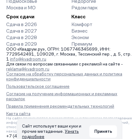
Подмосковье
Недорогие
Москва и МО
Рядом парк
Срок сдачи
Класс
Сдача в 2026
Комфорт
Сдача в 2027
Бизнес
Сдача в 2028
Эконом
Сдача в 2029
Премиум
ООО «Квадрум.ру», ОГРН: 1067746345699, ИНН:
7729542491, 109028, г. Москва, Тессинский пер., д. 5, стр.
1
info@kvadroom.ru
Для связи по вопросам связанными с рекламой на сайте -
reklama@kvadroom.ru
Согласие на обработку персональных данных и политика
конфиденциальности
Пользовательское соглашение
Согласие на получение информационных и рекламных
рассылок
Правила применения рекомендательных технологий
Карта сайта
На сайте применяются рекомендательные технологии предоставления
информации на основе сбора, систематизации и анализа сведений,
Сайт использует ваши куки и
относящихся к предпочтениям пользователей сети «Интернет»,
прочие метаданные.
Узнать
Принять
находящихся на территории Российской Федерации.
+7 (495) 157-88-80
подробнее