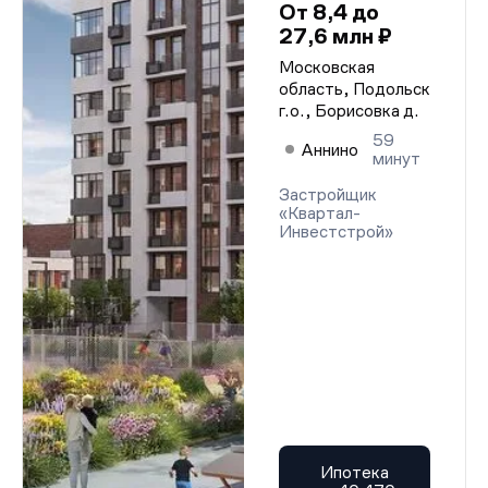
От 8,4 до
27,6 млн ₽
Московская
область, Подольск
г.о., Борисовка д.
59
Аннино
минут
Застройщик
«Квартал-
Инвестстрой»
Ипотека