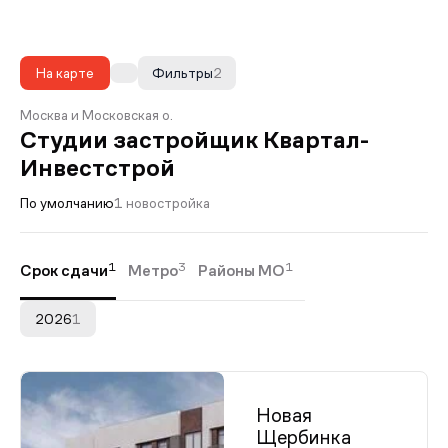
На карте
Фильтры
2
Москва и Московская о.
Студии застройщик Квартал-
Инвестстрой
По умолчанию
1 новостройка
1
3
1
Срок сдачи
Метро
Районы МО
2026
1
Новая
Щербинка